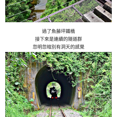
過了魚藤坪鐵橋
接下來是連續的隧道群
忽明忽暗別有洞天的感覺