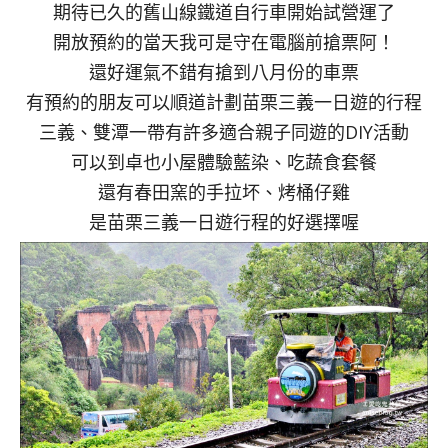
期待已久的舊山線鐵道自行車開始試營運了
開放預約的當天我可是守在電腦前搶票阿！
還好運氣不錯有搶到八月份的車票
有預約的朋友可以順道計劃苗栗三義一日遊的行程
三義、雙潭一帶有許多適合親子同遊的DIY活動
可以到卓也小屋體驗藍染、吃蔬食套餐
還有春田窯的手拉坏、烤桶仔雞
是苗栗三義一日遊行程的好選擇喔