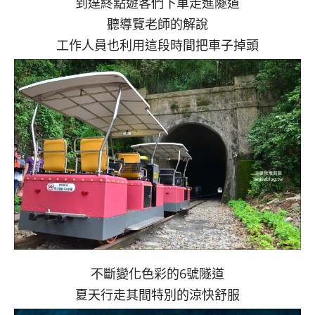
到達終點遊客們下車走進隧道
聽導覽老師的解說
工作人員也利用這段時間把車子掉頭
不斷變化色彩的6號隧道
夏天行走其間特別的涼快舒服