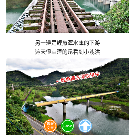
另一邊是鯉魚潭水庫的下游
這天很幸運的還看到小洩洪