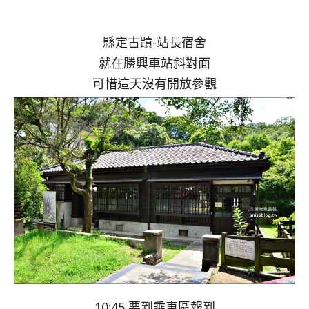
縣定古蹟-站長宿舍
就在勝興車站斜對面
可惜這天沒有開放參觀
10:45 要到乘車區報到