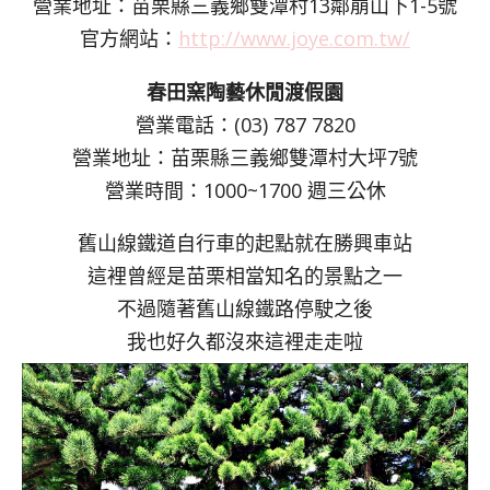
營業地址：苗栗縣三義鄉雙潭村13鄰崩山下1-5號
官方網站：
http://www.joye.com.tw/
春田窯陶藝休閒渡假園
營業電話：(03) 787 7820
營業地址：苗栗縣三義鄉雙潭村大坪7號
營業時間：1000~1700 週三公休
舊山線鐵道自行車的起點就在勝興車站
這裡曾經是苗栗相當知名的景點之一
不過隨著舊山線鐵路停駛之後
我也好久都沒來這裡走走啦