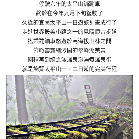
停駛六年的太平山蹦蹦車
終於在今年九月下旬復駛了
久違的宜蘭太平山一日遊該計畫成行了
走進世界最美小路之一的見晴懷古步道
搭乘蹦蹦車悠遊於高海拔山林之間
俯瞰雲霧飄渺間的翠峰湖美景
回程再到鳩之澤溫泉泡湯煮溫泉蛋
就是飽覽太平山一、二日遊的完美行程