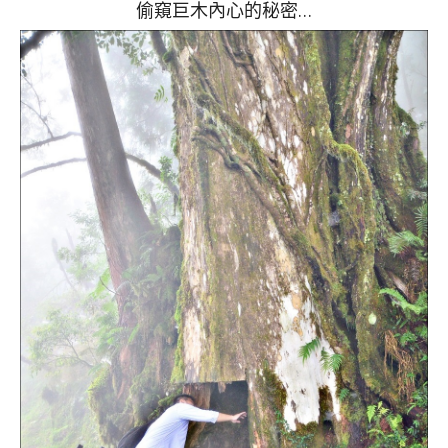
偷窺巨木內心的秘密…