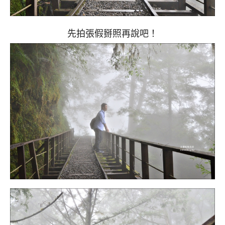
先拍張假掰照再說吧！