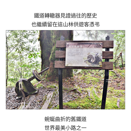
鐵道轉轍器見證過往的歷史
也繼續留在這山林供遊客憑弔
蜿蜒曲折的舊鐵道
世界最美小路之一