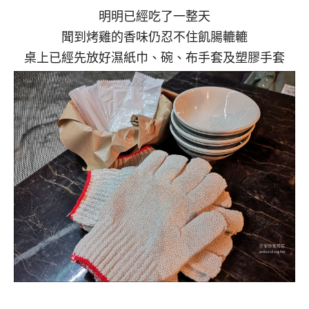
明明已經吃了一整天
聞到烤雞的香味仍忍不住飢腸轆轆
桌上已經先放好濕紙巾、碗、布手套及塑膠手套