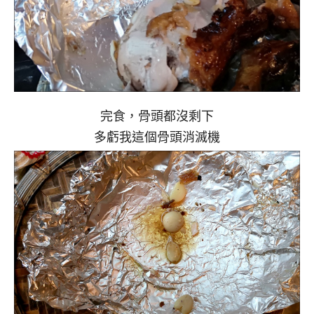
完食，骨頭都沒剩下
多虧我這個骨頭消滅機