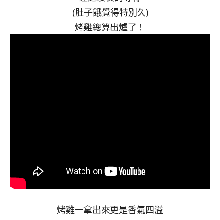
(肚子餓覺得特別久)
烤雞總算出爐了！
烤雞一拿出來更是香氣四溢