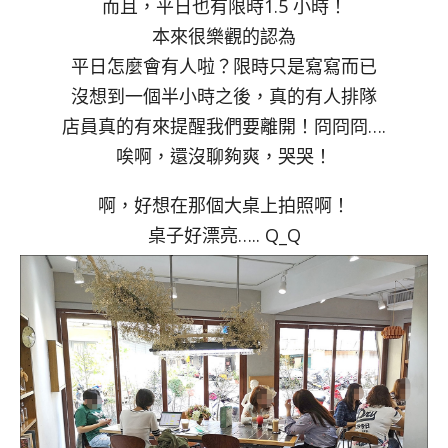
而且，平日也有限時1.5 小時！
本來很樂觀的認為
平日怎麼會有人啦？限時只是寫寫而已
沒想到一個半小時之後，真的有人排隊
店員真的有來提醒我們要離開！冏冏冏….
唉啊，還沒聊夠爽，哭哭！
啊，好想在那個大桌上拍照啊！
桌子好漂亮….. Q_Q