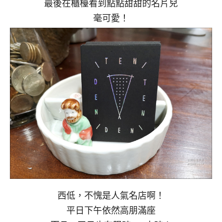
最後在櫃檯看到點點甜甜的名片兒
毫可愛！
西低，不愧是人氣名店啊！
平日下午依然高朋滿座