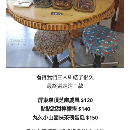
看得我們三人糾結了很久
最終選定這三款
屏東崁頂芝麻戚風 $120
點點甜甜檸檬塔 $140
丸久小山園抹茶磅蛋糕 $150