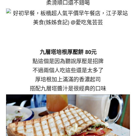
柔滑順口還不錯喝
九層塔培根厚壓餅 80元
點這個是因為聽說厚壓是招牌
不過兩個人吃這些還是太多了
厚培根加上滿滿的香濃起司
搭配九層塔醬汁是很經典的口味