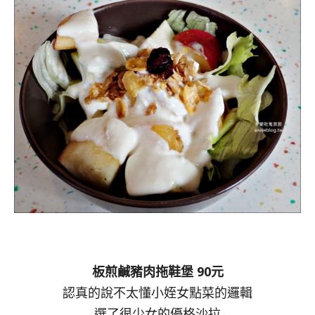
板煎鹹豬肉拖鞋堡 90元
認真的說不太懂小姪女點菜的邏輯
選了很少女的優格沙拉