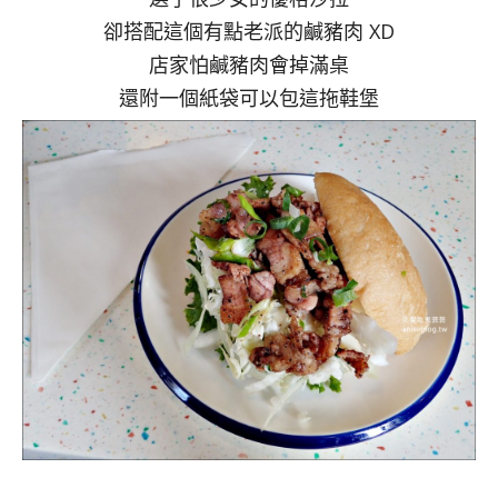
卻搭配這個有點老派的鹹豬肉 XD
店家怕鹹豬肉會掉滿桌
還附一個紙袋可以包這拖鞋堡