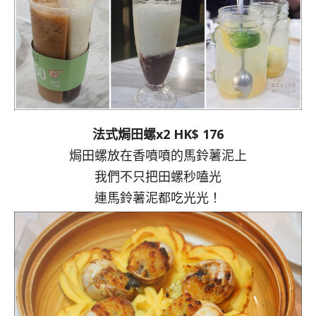
法式焗田螺x2 HK$ 176
焗田螺放在香噴噴的馬鈴薯泥上
我們不只把田螺秒嗑光
連馬鈴薯泥都吃光光！