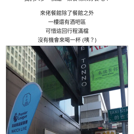
來佬餐館除了餐館之外
一樓還有酒吧區
可惜這回行程滿檔
沒有機會來喝一杯 (咦？)