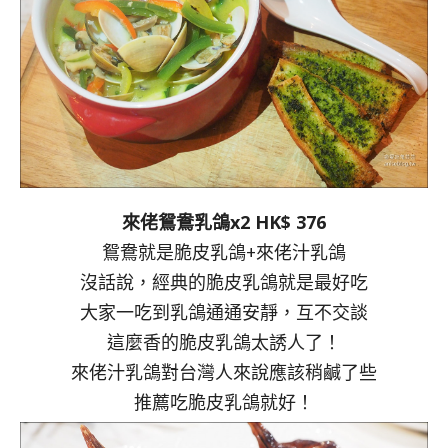
來佬鴛鴦乳鴿x2 HK$ 376
鴛鴦就是脆皮乳鴿+來佬汁乳鴿
沒話說，經典的脆皮乳鴿就是最好吃
大家一吃到乳鴿通通安靜，互不交談
這麼香的脆皮乳鴿太誘人了！
來佬汁乳鴿對台灣人來說應該稍鹹了些
推薦吃脆皮乳鴿就好！