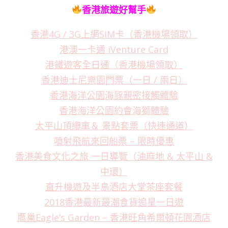
香港旅遊好幫手
香港4G / 3G上網SIM卡（香港機場領取）
港澳一卡通 iVenture Card
港鐵遊客全日通（香港機場領取）
香港迪士尼樂園門票（一日 / 兩日）
香港海洋公園海豚親密接觸體驗
香港海洋公園約會海獅體驗
太平山頂纜車＆ 景點套票（快速通道）
噴射飛航來回船票 – 限時優惠
香港美食文化之旅 一日導覽（油麻地 & 太平山 &
中環）
直升機遊及半島酒店大堂茶座套餐
2018香港最新最潮食貨追星一日遊
鷹巢Eagle’s Garden – 香港旺角希爾頓花園酒店