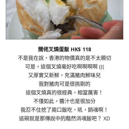
闊佬叉燒蛋飯 HK$ 118
不是我在說，香港的物價真的是不太親切
可是，這個叉燒毫好吃啊啊啊啊 (((
又厚實又新鮮，充滿豬肉鮮味兒
我對豬肉可是很挑剔的
這個叉燒真的很經典，相當厲害！
不僅如此，醬汁也是很加分
我忍不住挖了兩口飯吃，吼，銷魂啊！
這碗就是那傳說中的黯然消魂飯吧？ XD