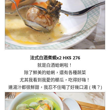
法式白酒煮蜆x2 HK$ 276
就是白酒蛤蜊啦！
除了鮮美的蛤蜊，還有各種蔬菜
尤其我看到我愛的櫛瓜，吃得好嗨！
連湯汁都很鮮甜，我忍不住喝了好幾口湯 ( 咦？)