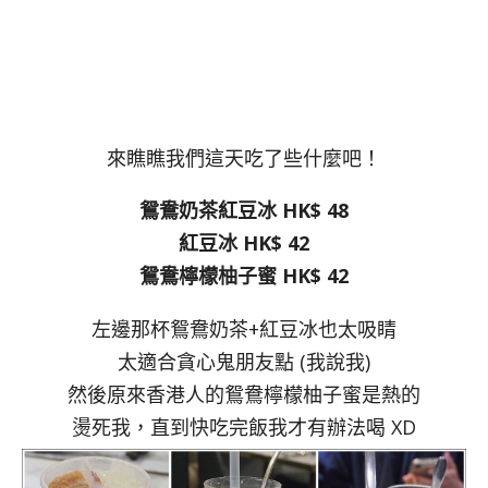
來瞧瞧我們這天吃了些什麼吧！
鴛鴦奶茶紅豆冰 HK$ 48
紅豆冰 HK$ 42
鴛鴦檸檬柚子蜜 HK$ 42
左邊那杯鴛鴦奶茶+紅豆冰也太吸睛
太適合貪心鬼朋友點 (我說我)
然後原來香港人的鴛鴦檸檬柚子蜜是熱的
燙死我，直到快吃完飯我才有辦法喝 XD