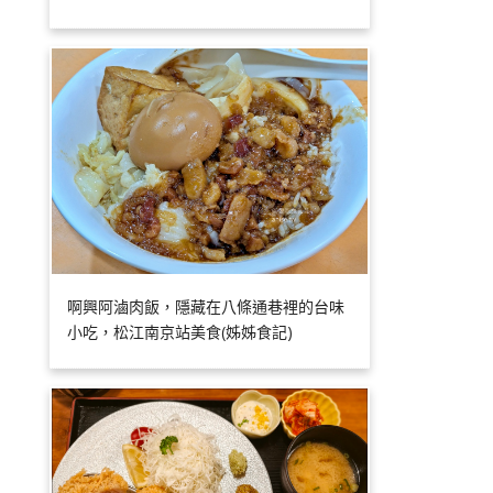
啊興阿滷肉飯，隱藏在八條通巷裡的台味
小吃，松江南京站美食(姊姊食記)