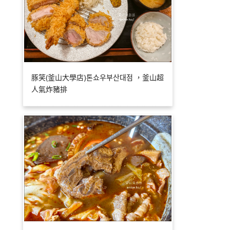
豚笑(釜山大學店)톤쇼우부산대점 ，釜山超
人氣炸豬排