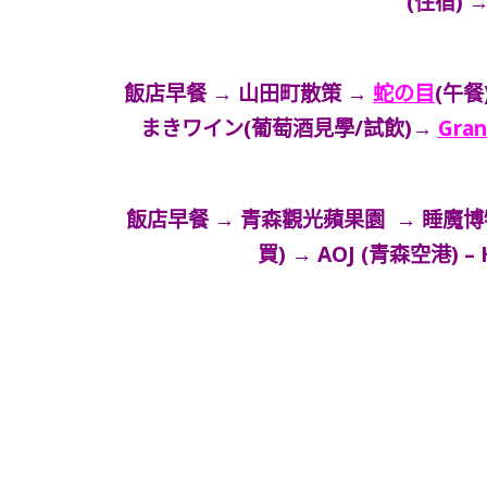
(住宿) 
飯店早餐 → 山田町散策 →
蛇の目
(午餐
まきワイン(葡萄酒見學/試飲)→
Gran
飯店早餐 → 青森觀光蘋果園 → 睡魔博物館
買) → AOJ (青森空港) –