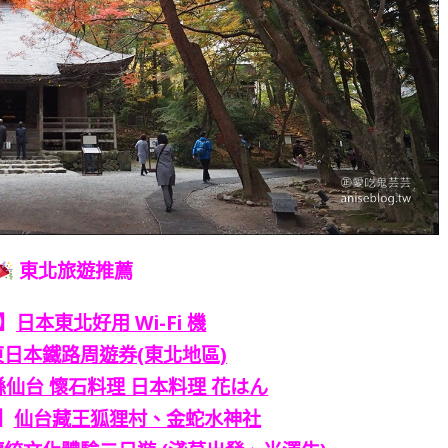
東北旅遊推薦
】
日本東北好用 Wi-Fi 機
東日本鐵路周遊券(東北地區)
仙台 懷石料理 日本料理 花はん
】
仙台藏王狐狸村、金蛇水神社