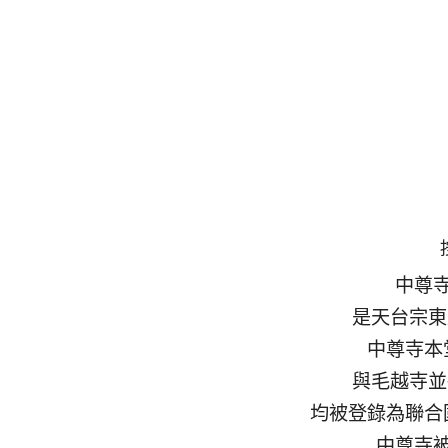
中尊
是天台宗東
中尊寺本
與毛越寺並
均被登錄為聯合
中尊寺