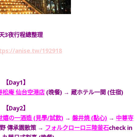
4天3夜行程總整理
tps://anise.tw/192918
【Day1】
寿松庵 仙台空港店
(晚餐) → 蔵ホテル一関 (住宿)
【Day2】
世嬉の一酒造 (見學/試飲)
→
磐井焼 (點心)
→
中尊寺
野 傳承園散策 →
フォルクローロ三陸釜石
check in