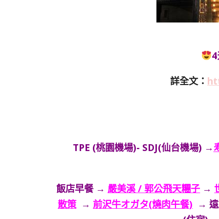
詳全文：
ht
TPE (桃園機場)- SDJ(仙台機場) →
飯店早餐 →
嚴美溪 / 郭公飛天糰子
→
散策
→
前沢牛オガタ(燒肉午餐)
→ 遠