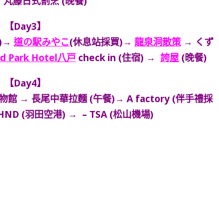
→ 丸藤日式割烹 (晚餐)
【Day3】
)→
道の駅みやこ
(休息站採買)→
龍泉洞散策
→ くず
d Park Hotel八戸
check in (住宿) →
誇屋
(晚餐)
【Day4】
 → 長尾中華拉麵 (午餐)→ A factory (伴手禮採
 HND (羽田空港) → – TSA (松山機場)