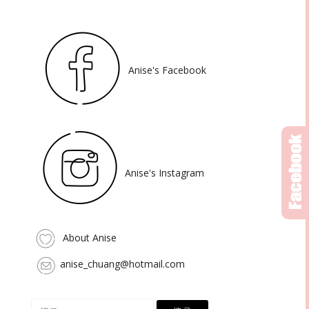
Anise's Facebook
Anise's Instagram
About Anise
anise_chuang@hotmail.com
搜