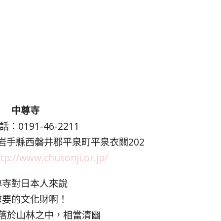
中尊寺
：0191-46-2211
2 岩手縣西磐井郡平泉町平泉衣關202
tp://www.chusonji.or.jp/
尊寺對日本人來說
重要的文化財啊！
落於山林之中，相當清幽