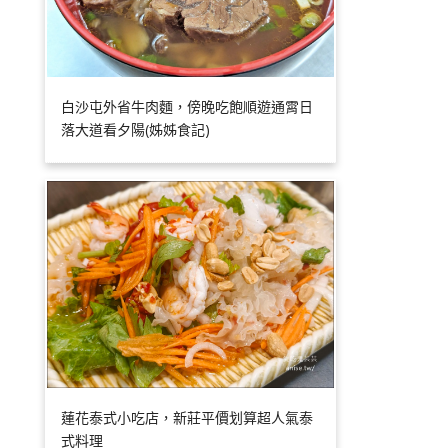
白沙屯外省牛肉麵，傍晚吃飽順遊通霄日
落大道看夕陽(姊姊食記)
蓮花泰式小吃店，新莊平價划算超人氣泰
式料理