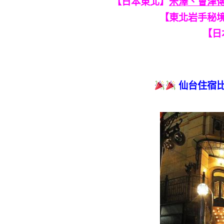
【日本東北】
米澤、會津傳
【東北岩手秘
【日
仙台住宿