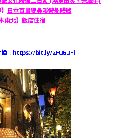
統文化體驗二日遊 (淺草出發、米澤牛)
境】
日本百景猊鼻溪遊船體驗
本東北】
飯店住宿
比價：
https://bit.ly/2Fu6uFl