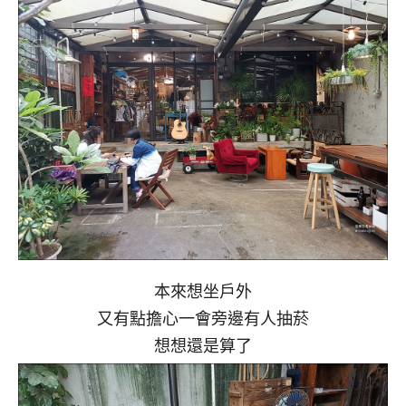
本來想坐戶外
又有點擔心一會旁邊有人抽菸
想想還是算了