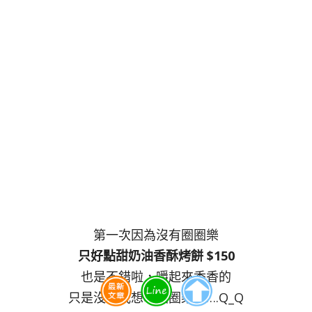
第一次因為沒有圈圈樂
只好點甜奶油香酥烤餅 $150
也是不錯啦，嚼起來香香的
只是沒有我想吃圈圈樂啊….Q_Q