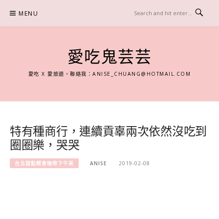
Skip
MENU
to
content
愛吃鬼芸芸
愛吃 X 愛旅遊。聯絡我：
ANISE_CHUANG@HOTMAIL.COM
特有種商行，連續貢辜兩次依然沒吃到
圈圈樂，哭哭
台北甜點輕食咖啡下午茶
ANISE
2019-02-08