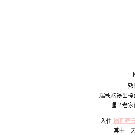
熟
瑞穗端得出檯
喔？老家
入住
瑞穗春
其中一