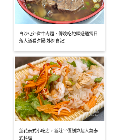
白沙屯外省牛肉麵，傍晚吃飽順遊通霄日
落大道看夕陽(姊姊食記)
蓮花泰式小吃店，新莊平價划算超人氣泰
式料理