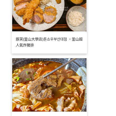
豚笑(釜山大學店)톤쇼우부산대점 ，釜山超
人氣炸豬排