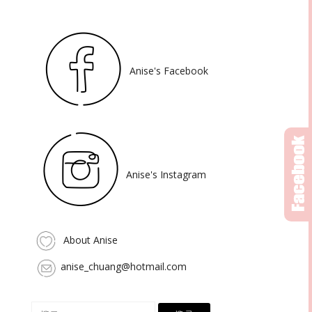
Anise's Facebook
Anise's Instagram
About Anise
anise_chuang@hotmail.com
搜