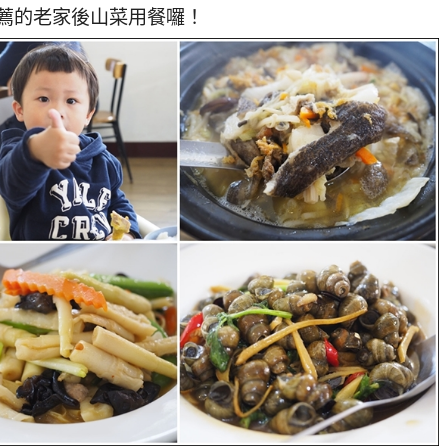
薦的老家後山菜用餐囉！