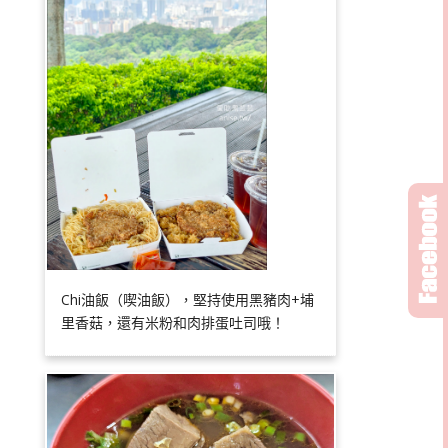
Chi油飯（喫油飯），堅持使用黑豬肉+埔
里香菇，還有米粉和肉排蛋吐司哦！