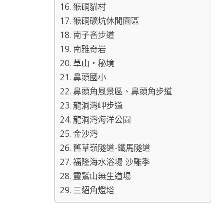
猴硐貓村
猴硐礦坑休閒園區
南子吝步道
南雅奇岩
草山‧秘境
鼻頭國小
鼻頭角風景區、鼻頭角步道
龍洞灣岬步道
龍洞灣海洋公園
金沙灣
舊草嶺隧道-鐵馬隧道
福隆海水浴場 沙雕季
靈鷲山無生道場
三貂角燈塔