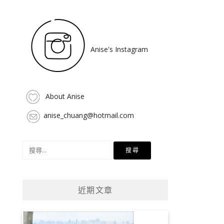
Anise's Instagram
About Anise
anise_chuang@hotmail.com
搜
尋
關
鍵
近期文章
字: