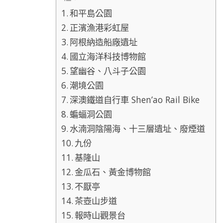
和平島公園
正濱漁港彩虹屋
阿根納造船廠遺址
國立海洋科技博物館
望幽谷、八斗子公園
潮境公園
深澳鐵道自行車 Shen’ao Rail Bike
蝙蝠洞公園
水湳洞陰陽海、十三層遺址、廢煙道
九份
基隆山
金瓜石、黃金博物館
不厭亭
茶壺山步道
報時山觀景台