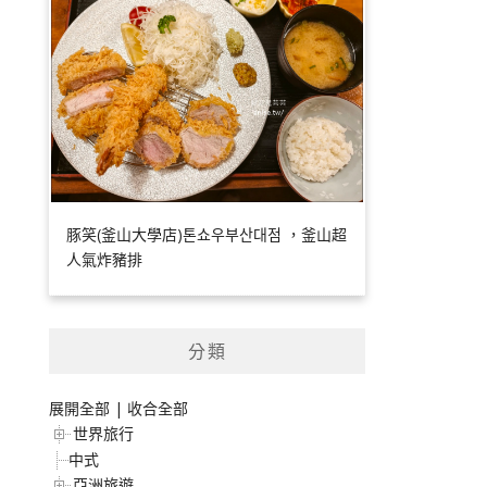
豚笑(釜山大學店)톤쇼우부산대점 ，釜山超
人氣炸豬排
分類
展開全部
|
收合全部
世界旅行
中式
亞洲旅遊