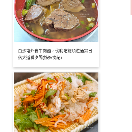
白沙屯外省牛肉麵，傍晚吃飽順遊通霄日
落大道看夕陽(姊姊食記)