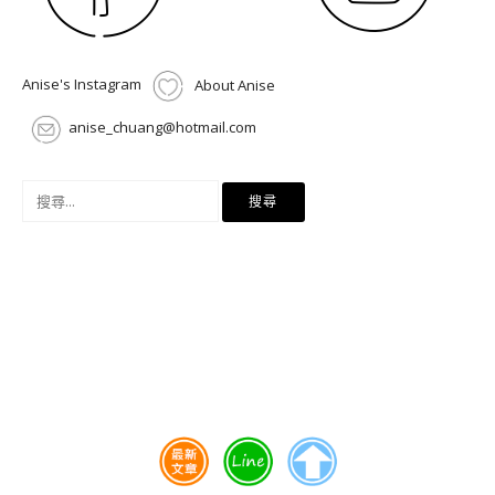
Anise's Instagram
About Anise
anise_chuang@hotmail.com
搜
尋
關
鍵
字: