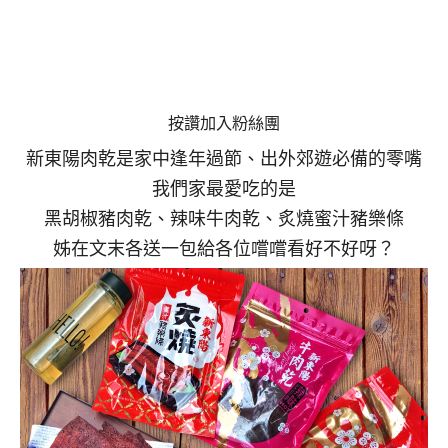
按讚加入粉絲團
新東陽肉乾是家中逢年過節、出外郊遊必備的零嘴
我們家最愛吃的是
黑胡椒豬肉乾、辣味牛肉乾、炙燒蜜汁豬樂條
姊在文末各送一包給各位嚐嚐看好不好呀？