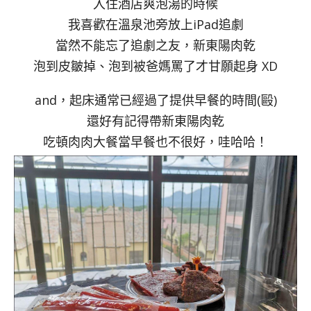
入住酒店爽泡湯的時候
我喜歡在溫泉池旁放上iPad追劇
當然不能忘了追劇之友，新東陽肉乾
泡到皮皺掉、泡到被爸媽罵了才甘願起身 XD
and，起床通常已經過了提供早餐的時間(毆)
還好有記得帶新東陽肉乾
吃頓肉肉大餐當早餐也不很好，哇哈哈！