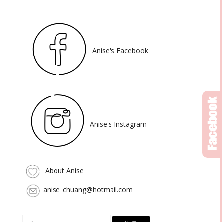
Anise's Facebook
Anise's Instagram
About Anise
anise_chuang@hotmail.com
搜