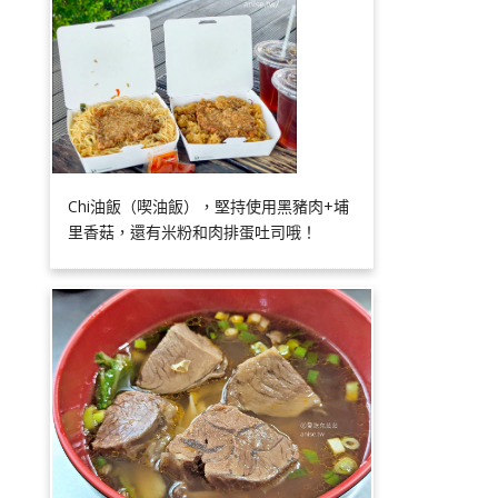
Chi油飯（喫油飯），堅持使用黑豬肉+埔
里香菇，還有米粉和肉排蛋吐司哦！