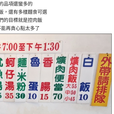
的品項還蠻多的
飯，還有多樣麵食可選
們的目標就是控肉飯
不能再貪心點太多了