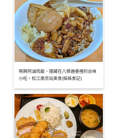
啊興阿滷肉飯，隱藏在八條通巷裡的台味
小吃，松江南京站美食(姊姊食記)