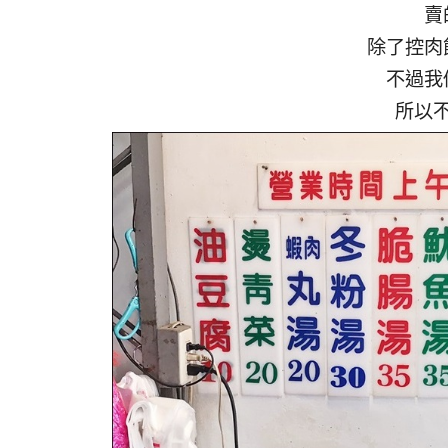
賣
除了控肉
不過我
所以