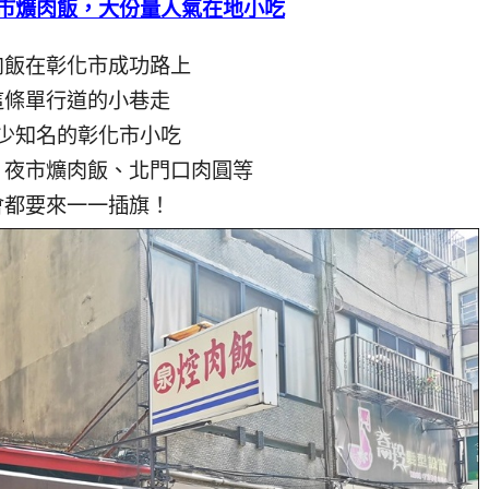
市爌肉飯，大份量人氣在地小吃
肉飯在彰化市成功路上
這條單行道的小巷走
少知名的彰化市小吃
、夜市爌肉飯、北門口肉圓等
會都要來一一插旗！