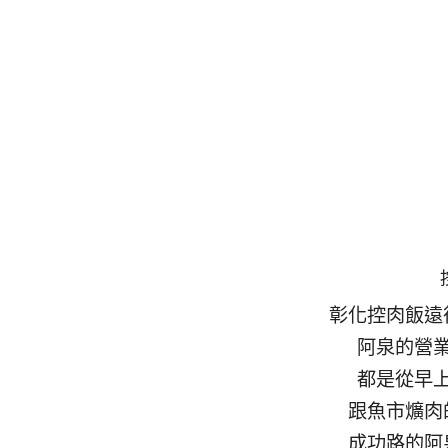
彰化控肉飯遠
阿泉的營
都是從早
跟魚市爌肉
成功路的阿