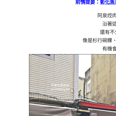
前情提要：
彰化魚
阿泉焢
沿著
還有不
像是杉行碗粿
有機