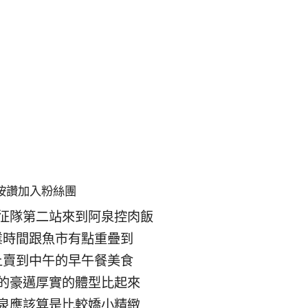
按讚加入粉絲團
征隊第二站來到阿泉控肉飯
業時間跟魚市有點重疊到
上賣到中午的早午餐美食
的豪邁厚實的體型比起來
泉應該算是比較嬌小精緻