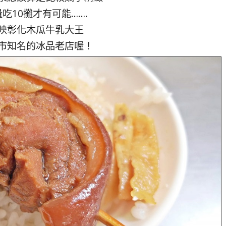
吃10攤才有可能…….
映彰化木瓜牛乳大王
市知名的冰品老店喔！