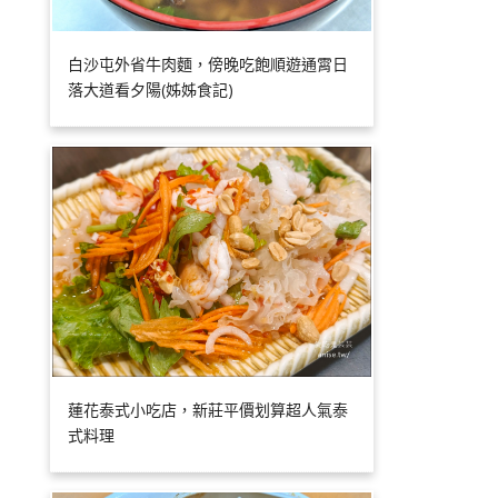
白沙屯外省牛肉麵，傍晚吃飽順遊通霄日
落大道看夕陽(姊姊食記)
蓮花泰式小吃店，新莊平價划算超人氣泰
式料理