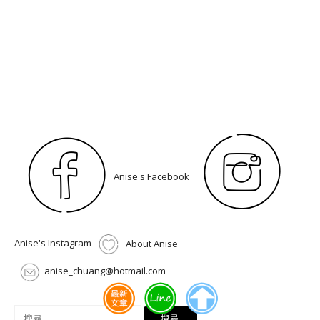
Anise's Facebook
Anise's Instagram
About Anise
anise_chuang@hotmail.com
搜