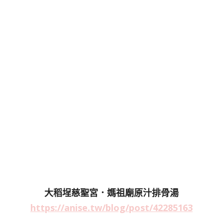
大稻埕慈聖宮．媽祖廟原汁排骨湯
https://anise.tw/blog/post/42285163