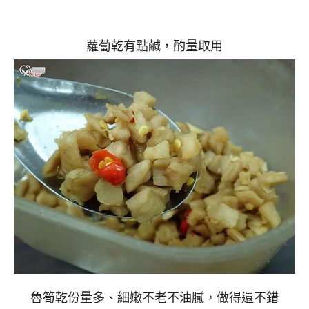
蘿蔔乾有點鹹，酌量取用
魯筍乾份量多、細嫩不老不油膩，做得還不錯