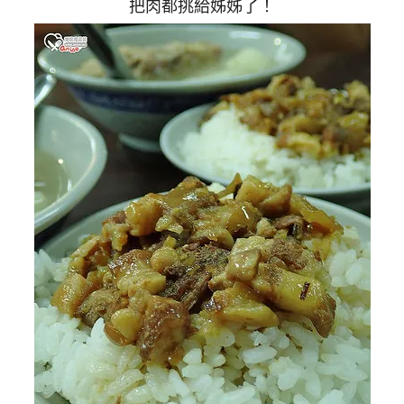
把肉都挑給姊姊了！