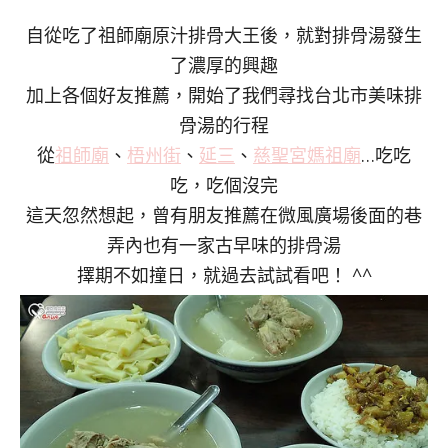
自從吃了祖師廟原汁排骨大王後，就對排骨湯發生
了濃厚的興趣
加上各個好友推薦，開始了我們尋找台北市美味排
骨湯的行程
從
祖師廟
、
梧州街
、
延三
、
慈聖宮媽祖廟
…吃吃
吃，吃個沒完
這天忽然想起，曾有朋友推薦在微風廣場後面的巷
弄內也有一家古早味的排骨湯
擇期不如撞日，就過去試試看吧！ ^^