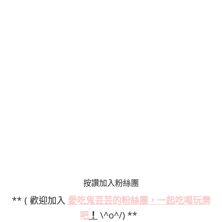
按讚加入粉絲團
** ( 歡迎加入
愛吃鬼芸芸的粉絲
團，一起吃喝玩樂
吧
！
\^o^/) **