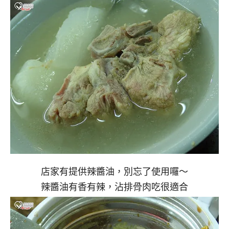
店家有提供辣醬油，別忘了使用囉～
辣醬油有香有辣，沾排骨肉吃很適合