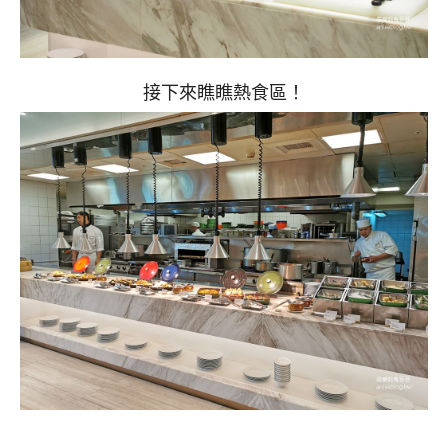
接下來瞧瞧熱食區！