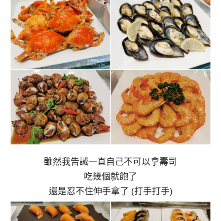
雖然我告誡一直自己不可以拿壽司
吃幾個就飽了
還是忍不住伸手拿了 (打手打手)