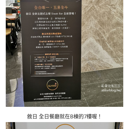
敘日 全日餐廳就在B棟的7樓喔！