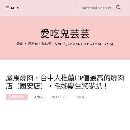
Skip
MENU
to
content
愛吃鬼芸芸
愛吃 X 愛旅遊。聯絡我：
ANISE_CHUANG@HOTMAIL.COM
屋馬燒肉，台中人推薦CP值最高的燒肉
店（國安店），毛姊慶生驚嚇趴！
中彰投美食
ANISE
2017-02-09
0