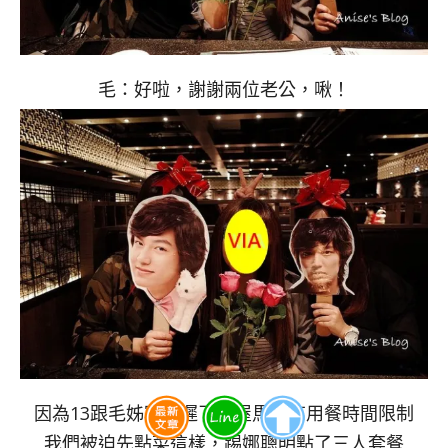
毛：好啦，謝謝兩位老公，啾！
因為13跟毛姊塞車遲了，屋馬又有用餐時間限制
我們被迫先點菜這樣，踢娜聰明點了三人套餐