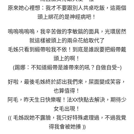
原來她心裡想：我才不要跟別人共桌吃飯，這兩個
頭上綁花的是神經病吧！
嗚嗚嗚嗚嗚，我辛苦做的李敏鎬的面具，光環居然
就這樣被頭上的兩朵花給取代了
毛姊只看到緞帶啦我不依！到底是誰說要把緞帶戴
頭上的啊！
(踢娜：不知道緞帶是誰帶來的吼？自做自受~)
好啦，最後毛姊終於認出我們來，屎面變成笑容，
也算值得！
阿毛，昨天生日快樂喔！法XX快點去解決，期待少
女毛出現！
(( 毛姊說她不露臉，我只好特殊處理過，不過我覺
得我會被她揍 ))