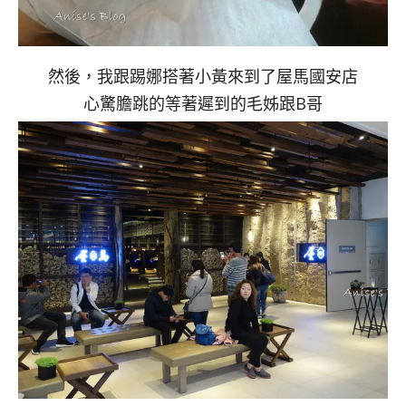
然後，我跟踢娜搭著小黃來到了屋馬國安店
心驚膽跳的等著遲到的毛姊跟B哥