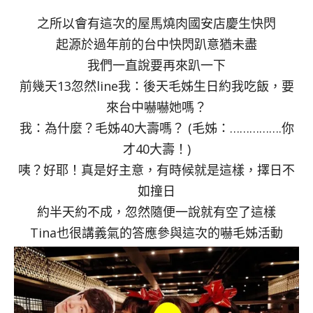
之所以會有這次的屋馬燒肉國安店慶生快閃
起源於過年前的台中快閃趴意猶未盡
我們一直說要再來趴一下
前幾天13忽然line我：後天毛姊生日約我吃飯，要
來台中嚇嚇她嗎？
我：為什麼？毛姊40大壽嗎？ (毛姊：…………….你
才40大壽！)
咦？好耶！真是好主意，有時候就是這樣，擇日不
如撞日
約半天約不成，忽然隨便一說就有空了這樣
Tina也很講義氣的答應參與這次的嚇毛姊活動