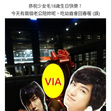
恭祝少女毛18歲生日快樂！
今天有兩個老公陪妳呢，吃幼齒會回春喔 (誤)