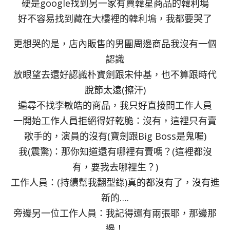
硬是google找到另一家有賣韓星商品的韓利塢
好不容易找到藏在大樓裡的韓利塢，我都要哭了
更想哭的是，店內販售的男團周邊商品我沒有一個
認識
放眼望去還好認識朴寶劍跟宋仲基，也不算跟時代
脫節太遠(擦汗)
遍尋不找李敏皓的商品，我只好直接問工作人員
一開始工作人員拒絕得好乾脆：沒有，這裡只有賣
歌手的，演員的沒有(寶劍跟Big Boss是鬼喔)
我(震驚)：那你知道還有哪裡有賣嗎？(這裡都沒
有，要我去哪裡生？)
工作人員：(持續幫我翻型錄)真的都沒有了，沒有進
新的….
旁邊另一位工作人員：我記得還有兩張耶，那邊那
邊！