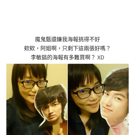
魔鬼甄還嫌我海報挑得不好
欸欸，阿姐啊，只剩下這兩張好嗎？
李敏鎬的海報有多難買啊？ XD