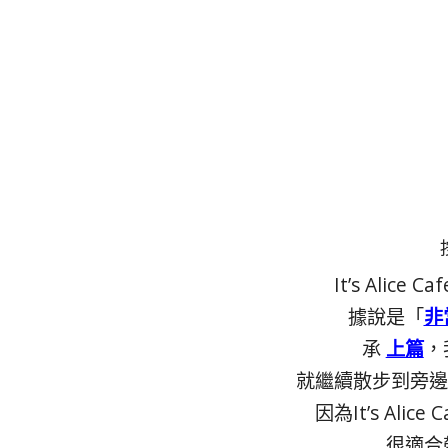
It’s Alic
據說是「
非
承
上篇
，
就繼續散步到旁邊的It
因為It’s Ali
很適合