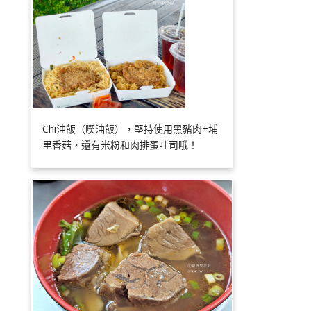
Chi油飯（喫油飯），堅持使用黑豬肉+埔
里香菇，還有米粉和肉排蛋吐司哦！