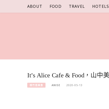
Skip
ABOUT
FOOD
TRAVEL
HOTEL
to
content
It’s Alice Cafe & Fo
ANISE
2020-05-13
桃竹苗美食