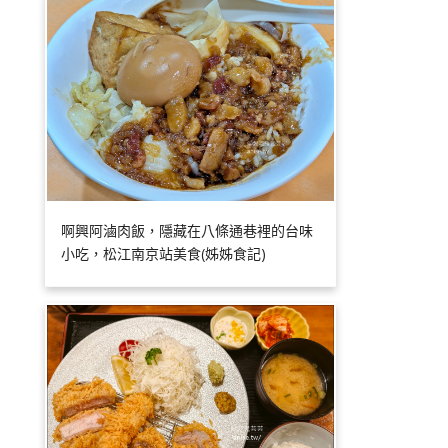
啊興阿滷肉飯，隱藏在八條通巷裡的台味
小吃，松江南京站美食(姊姊食記)