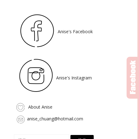
Anise's Facebook
Anise's Instagram
About Anise
anise_chuang@hotmail.com
搜