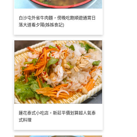
白沙屯外省牛肉麵，傍晚吃飽順遊通霄日
落大道看夕陽(姊姊食記)
蓮花泰式小吃店，新莊平價划算超人氣泰
式料理