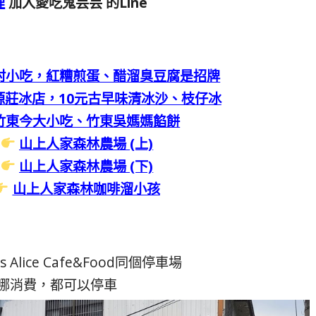
裡
加入愛吃鬼芸芸 的Line
村小吃，紅糟煎蛋、醋溜臭豆腐是招牌
源莊冰店，10元古早味清冰沙、枝仔冰
竹東今大小吃、竹東吳媽媽餡餅
：
山上人家森林農場 (上)
：
山上人家森林農場 (下)
山上人家森林咖啡溜小孩
’s Alice Cafe&Food同個停車場
哪消費，都可以停車