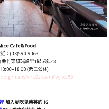
 Alice Cafe&Food
：(03)594-9063
縣竹東鎮瑞峰里1鄰5號之8
:00–18:00 (週三公休)
/goo.gl/maps/vhLGzbaamFwjkcv88
裡
加入愛吃鬼芸芸的 IG