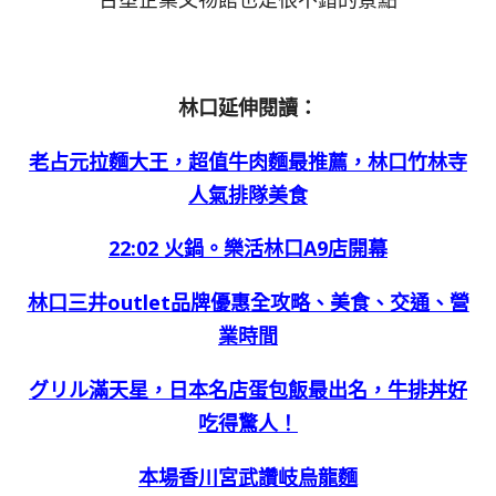
林口延伸閱讀：
老占元拉麵大王，超值牛肉麵最推薦，林口竹林寺
人氣排隊美食
22:02 火鍋。樂活林口A9店開幕
林口三井outlet品牌優惠全攻略、美食、交通、營
業時間
グリル滿天星，日本名店蛋包飯最出名，牛排丼好
吃得驚人！
本場香川宮武讚岐烏龍麵