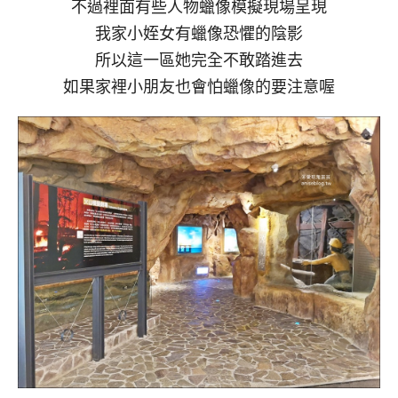
不過裡面有些人物蠟像模擬現場呈現
我家小姪女有蠟像恐懼的陰影
所以這一區她完全不敢踏進去
如果家裡小朋友也會怕蠟像的要注意喔