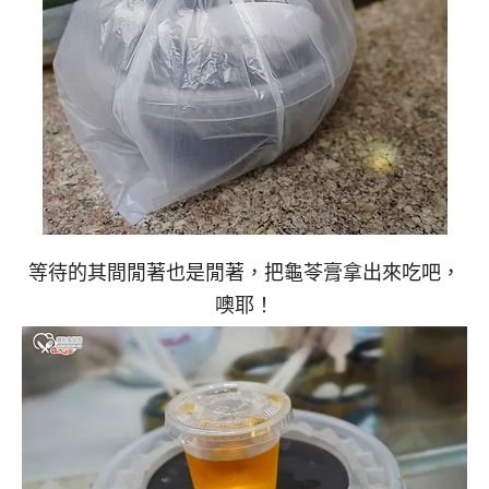
等待的其間閒著也是閒著，把龜苓膏拿出來吃吧，
噢耶！