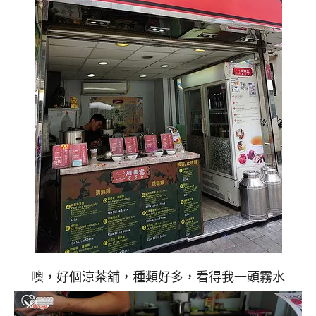
噢，好個涼茶舖，種類好多，看得我一頭霧水