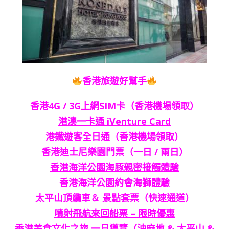
香港旅遊好幫手
香港4G / 3G上網SIM卡（香港機場領取）
港澳一卡通 iVenture Card
港鐵遊客全日通（香港機場領取）
香港迪士尼樂園門票（一日 / 兩日）
香港海洋公園海豚親密接觸體驗
香港海洋公園約會海獅體驗
太平山頂纜車＆ 景點套票（快速通道）
噴射飛航來回船票 – 限時優惠
香港美食文化之旅 一日導覽（油麻地 & 太平山 &