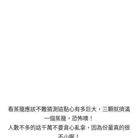
看蒸籠應該不難猜測這點心有多巨大，三顆就擠滿
一個蒸籠，恐怖噢！
人數不多的話千萬不要貪心亂拿，因為份量真的很
不小喔！