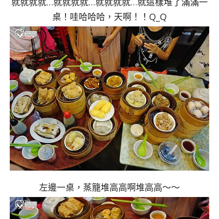
就就就就…就就就就…就就就就…就這樣堆了滿滿一
桌！哇哈哈哈，天啊！！Q_Q
左邊一桌，蒸籠堆高高啊堆高高～～