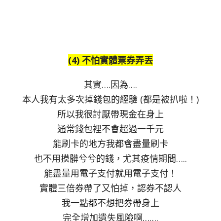
(4) 不怕實體票券弄丟
其實….因為….
本人我有太多次掉錢包的經驗 (都是被扒啦！)
所以我很討厭帶現金在身上
通常錢包裡不會超過一千元
能刷卡的地方我都會盡量刷卡
也不用摸髒兮兮的錢，尤其疫情期間…..
能盡量用電子支付就用電子支付！
實體三倍券帶了又怕掉，認券不認人
我一點都不想把券帶身上
完全增加遺失風險啊…….