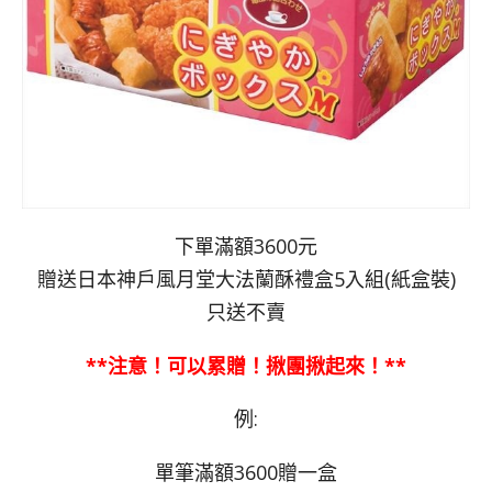
下單滿額3600元
贈送日本神戶風月堂大法蘭酥禮盒5入組(紙盒裝)
只送不賣
**注意！可以累贈！揪團揪起來！**
例:
單筆滿額3600贈一盒