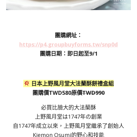
團購網址：
https://p4.groupbuyforms.tw/snp0d
團購日期：即日起至9/1
日本上野風月堂大法蘭酥餅禮盒組
團購價TWD580
原價TWD990
必買比臉大的大法蘭酥
上野風月堂は1747年の創業
自1747年成立以來，上野風月堂繼承了創始人
Kiemon Osumi的野心和技能