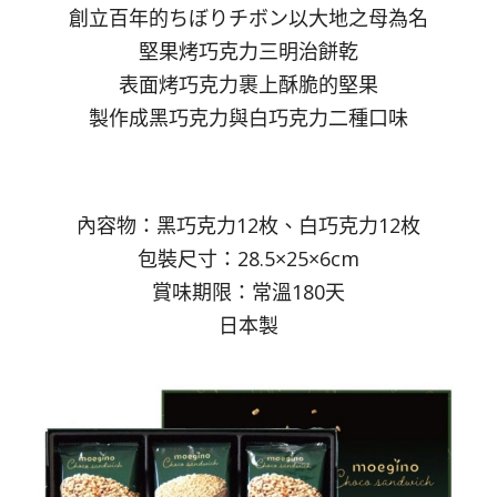
創立百年的ちぼりチボン以大地之母為名
堅果烤巧克力三明治餅乾
表面烤巧克力裹上酥脆的堅果
製作成黑巧克力與白巧克力二種口味
內容物：黑巧克力12枚、白巧克力12枚
包裝尺寸：28.5×25×6cm
賞味期限：常溫180天
日本製