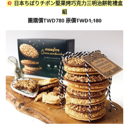
日本ちぼりチボン堅果烤巧克力三明治餅乾禮盒
組
團購價TWD780
原價TWD1,180