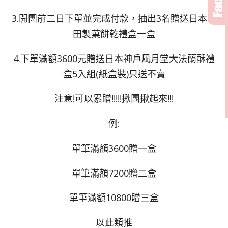
3.開團前二日下單並完成付款，抽出3名贈送日本龜
田製菓餅乾禮盒一盒
4.下單滿額3600元贈送日本神戶風月堂大法蘭酥禮
盒5入組(紙盒裝)只送不賣
注意!可以累贈!!!!!揪團揪起來!!!
例:
單筆滿額3600贈一盒
單筆滿額7200贈二盒
單筆滿額10800贈三盒
以此類推