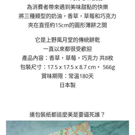
為消費者帶來遇到美味甜點的快樂
將三種類型的奶油，香草，草莓和巧克力
夾在直徑約15cm的圓形薄餅之間
它是上野風月堂的傳統餅乾
一直以來都很受歡迎
產品內容：香草，草莓，巧克力 共8枚
包裝尺寸：17.5 x 17.5 x 8.7 cm・ 566g
賞味期限：常溫180天
日本製
連包裝紙都這麼美是要逼死誰？