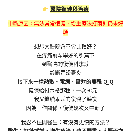
醫院
復健科治療
中斷原因：無法常常復健，增生療法打兩針仍未好
轉
想想大醫院會不會比較好？
在疼痛前輩學姊的引薦下
到醫院的復健科求診
診斷是滑囊炎
接下來一樣
熱敷、電療、雷射的療程 Q_Q
健保給付六格那種，一次50元….
我又繼續乖乖的復健了幾次
因為工作關係，復健幾次又中斷了
我忍不住問醫生：有沒有更快的方法？
醫生：打針試試，增生療法！妳不嚴重，大概兩次