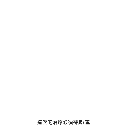
這次的治療必須裸肩(羞