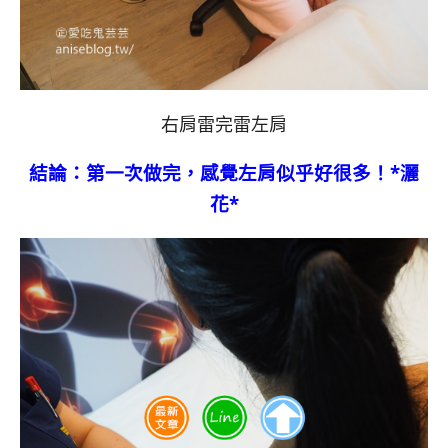
右肩雷完雷左肩
結論：第一次做完，感覺左肩似乎好很多！*灑
花*