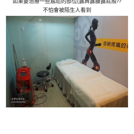
如果要治療一些尷尬的部位(露肩露腰露屁股??
不怕會被陌生人看到