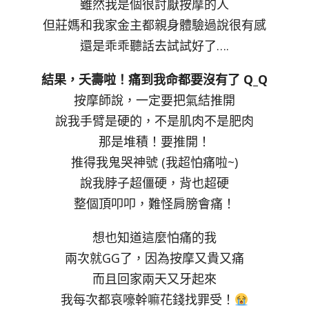
雖然我是個很討厭按摩的人
但莊媽和我家金主都親身體驗過說很有感
還是乖乖聽話去試試好了….
結果，夭壽啦！痛到我命都要沒有了 Q_Q
按摩師說，一定要把氣結推開
說我手臂是硬的，不是肌肉不是肥肉
那是堆積！要推開！
推得我鬼哭神號 (我超怕痛啦~)
說我脖子超僵硬，背也超硬
整個頂叩叩，難怪肩膀會痛！
想也知道這麼怕痛的我
兩次就GG了，因為按摩又貴又痛
而且回家兩天又牙起來
我每次都哀嚎幹嘛花錢找罪受！