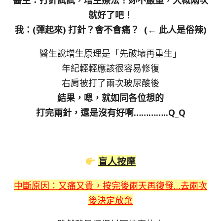
就好了吧！
我：(彈起來) 打針？會不會痛？ (← 此人是俗辣)
醫生說增生原理是「先破壞再重生」
年紀輕輕應該很容易修復
右肩被打了兩次玻尿酸後
結果，嗯，就如同各位想的
打完兩針，還是沒有好啊…………..Q_Q
盲人按摩
中斷原因：又痛又貴，按完後兩天再復發…去兩次
後決定放棄