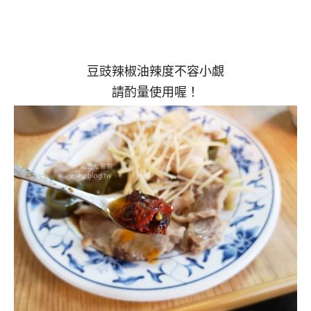
豆豉辣椒油辣度不容小覷
請酌量使用喔！