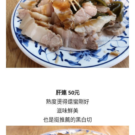
肝連 50元
熟度燙得還蠻剛好
滋味鮮美
也是挺推薦的黑白切