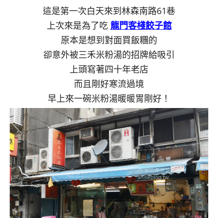
這是第一次白天來到林森南路61巷
上次來是為了吃
龍門客棧餃子館
原本是想到對面買飯糰的
卻意外被三禾米粉湯的招牌給吸引
上頭寫著四十年老店
而且剛好寒流過境
早上來一碗米粉湯暖暖胃剛好！