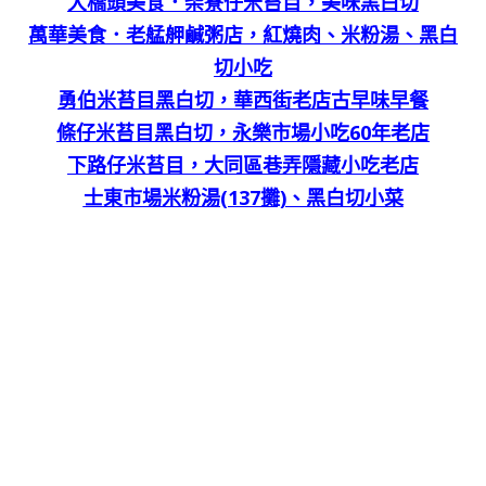
大橋頭美食．柴寮仔米苔目，美味黑白切
萬華美食．老艋舺鹹粥店，紅燒肉、米粉湯、黑白
切小吃
勇伯米苔目黑白切，華西街老店古早味早餐
條仔米苔目黑白切，永樂市場小吃60年老店
下路仔米苔目，大同區巷弄隱藏小吃老店
士東市場米粉湯(137攤)、黑白切小菜