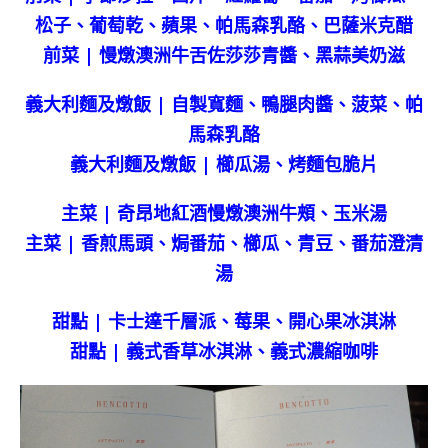
松子、葡萄乾、蘋果、帕馬森乳酪、巴薩米克醋
前菜 | 慢燉澳洲牛舌佐莎莎青醬、黑蒜美奶滋
義大利麵及燉飯 | 自製寬麵、鴨腿肉醬、菠菜、帕
馬森乳酪
義大利麵及燉飯 | 櫛瓜湯、烤麵包脆片
主菜 | 奇昂地紅酒慢燉澳洲牛頰、玉米湯
主菜 | 香煎馬頭、焗番茄、櫛瓜、青豆、番茄澄清
湯
甜點 | 卡士達千層派、莓果、開心果冰淇淋
甜點 | 義式香草冰淇淋、義式濃縮咖啡