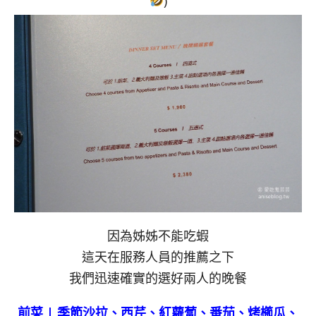
)
因為姊姊不能吃蝦
這天在服務人員的推薦之下
我們迅速確實的選好兩人的晚餐
前菜 | 季節沙拉、西芹、紅蘿蔔、番茄、烤櫛瓜、