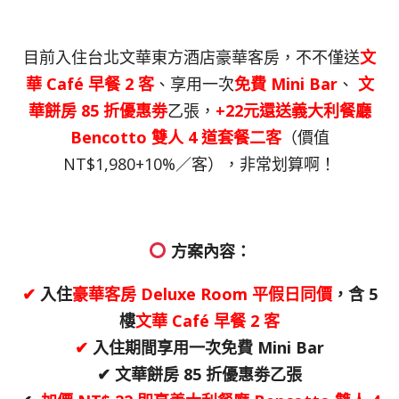
目前入住台北文華東方酒店豪華客房，不不僅送
文
華 Café 早餐 2 客
、享用一次
免費 Mini Bar
、
文
華餅房 85 折優惠劵
乙張，
+22元還送義大利餐廳
Bencotto 雙人 4 道套餐二客
（價值
NT$1,980+10%／客），非常划算啊！
方案內容：
✔
入住
豪華客房 Deluxe Room 平假日同價
，含 5
樓
文華 Café 早餐 2 客
✔
入住期間享用一次免費 Mini Bar
✔ 文華餅房 85 折優惠劵乙張