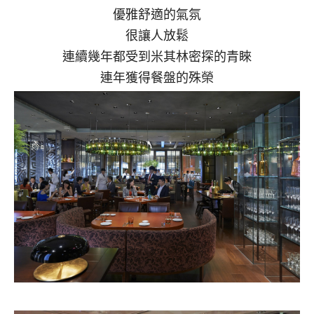
優雅舒適的氣氛
很讓人放鬆
連續幾年都受到米其林密探的青睞
連年獲得餐盤的殊榮