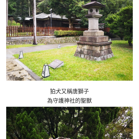
狛犬又稱唐獅子
為守護神社的聖獸