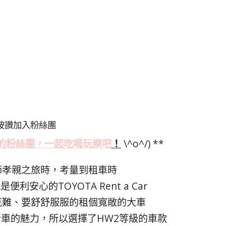
按讚加入粉絲團
的粉絲
團，一起吃喝玩樂吧
！
\^o^/) **
節孝親之旅時，考量到租車時
利安心的TOYOTA Rent a Car
克難、要舒舒服服的租個寬敞的大車
混合車的魅力，所以選擇了HW2等級的車款