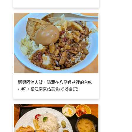
啊興阿滷肉飯，隱藏在八條通巷裡的台味
小吃，松江南京站美食(姊姊食記)