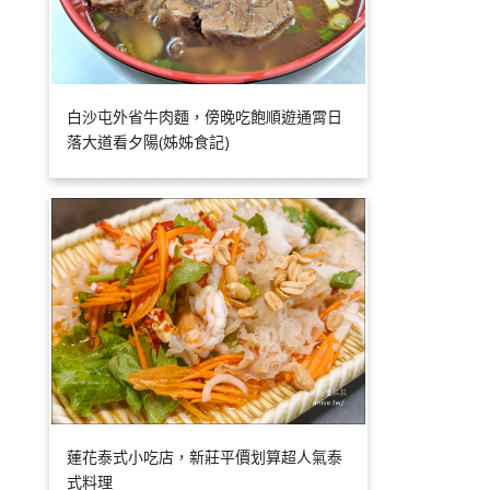
白沙屯外省牛肉麵，傍晚吃飽順遊通霄日
落大道看夕陽(姊姊食記)
蓮花泰式小吃店，新莊平價划算超人氣泰
式料理