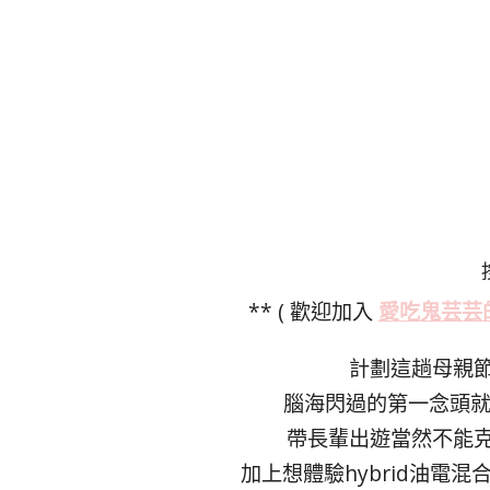
** ( 歡迎加入
愛吃鬼芸芸
計劃這趟母親
腦海閃過的第一念頭就是便
帶長輩出遊當然不能
加上想體驗hybrid油電