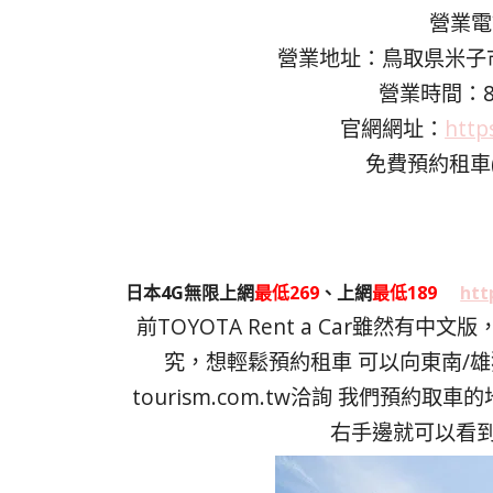
營業電話
營業地址：鳥取県米子市万
營業時間：8:0
官網網址：
http
免費預約租車(限
日本4G無限上網
最低269
、上網
最低189
htt
前TOYOTA Rent a Car雖然
究，想輕鬆預約租車 可以向東南/雄獅
tourism.com.tw
洽詢 我們預約取車的
右手邊就可以看