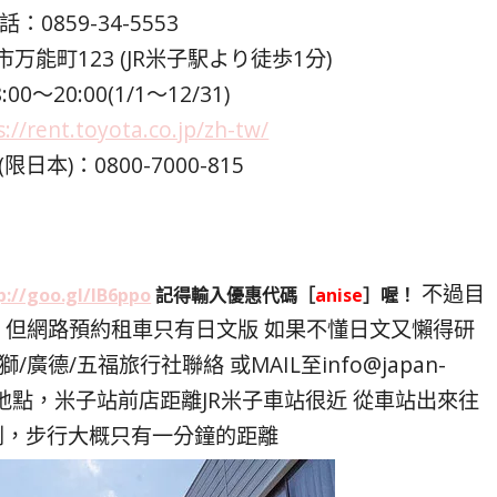
：0859-34-5553
能町123 (JR米子駅より徒歩1分)
0～20:00(1/1～12/31)
s://rent.toyota.co.jp/zh-tw/
日本)：0800-7000-815
不過目
p://goo.gl/lB6ppo
記得輸入優惠代碼［
anise
］喔！
有中文版，但網路預約租車只有日文版 如果不懂日文又懶得研
/廣德/五福旅行社聯絡 或MAIL至
info@japan-
地點，米子站前店距離JR米子車站很近 從車站出來往
到，步行大概只有一分鐘的距離