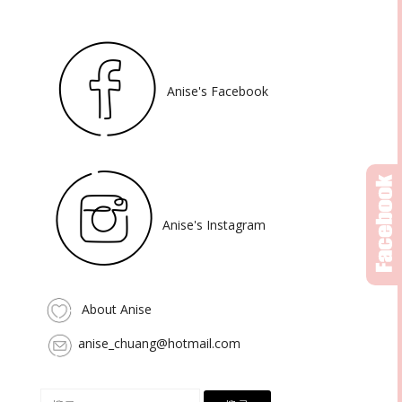
Anise's Facebook
Anise's Instagram
About Anise
anise_chuang@hotmail.com
搜