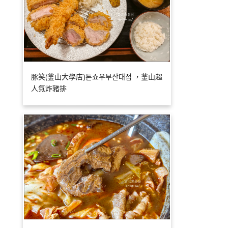
豚笑(釜山大學店)톤쇼우부산대점 ，釜山超
人氣炸豬排