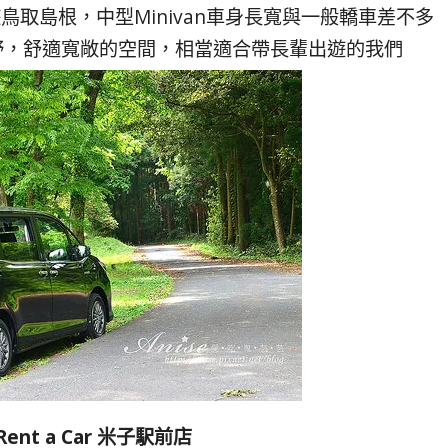
 7人座遊鳥取島根，中型Minivan車身長寬與一般轎車差不多
野，舒適寬敞的空間，相當適合帶長輩出遊的我們
Rent a Car 米子駅前店