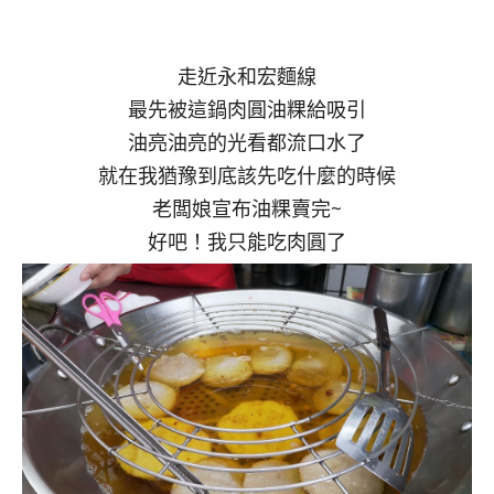
走近永和宏麵線
最先被這鍋肉圓油粿給吸引
油亮油亮的光看都流口水了
就在我猶豫到底該先吃什麼的時候
老闆娘宣布油粿賣完~
好吧！我只能吃肉圓了