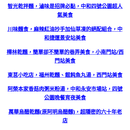
智光乾拌麵，滷味是招牌必點，中和四號公園超人
氣美食
川味麵食，麻辣紅油抄手加仙草凍的絕配組合，中
和捷運景安站美食
樺林乾麵，簡單卻不簡單的巷弄美食，小南門站/西
門站美食
東莒小吃店，福州乾麵、餛飩魚丸湯，西門站美食
阿榮本家香菇肉粥米粉湯，中和永安市場站，四號
公園晚餐宵夜美食
萬華烏醋乾麵(原阿明烏醋麵)，超隱密的六十年老
店