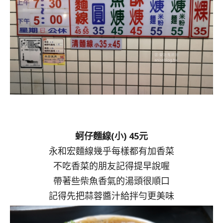
蚵仔麵線(小) 45元
永和宏麵線幾乎每樣都有加香菜
不吃香菜的朋友記得提早說喔
帶著些柴魚香氣的湯頭很順口
記得先把蒜蓉醬汁給拌勻更美味