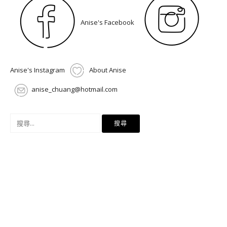
Anise's Facebook
Anise's Instagram
About Anise
anise_chuang@hotmail.com
搜
尋
關
鍵
字: