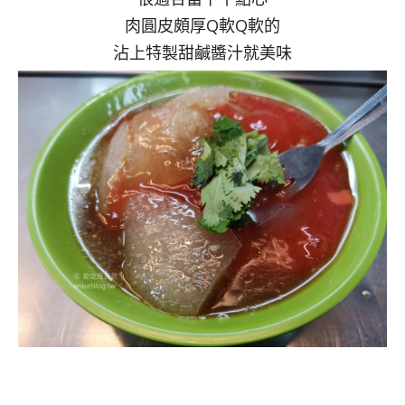
肉圓皮頗厚Q軟Q軟的
沾上特製甜鹹醬汁就美味