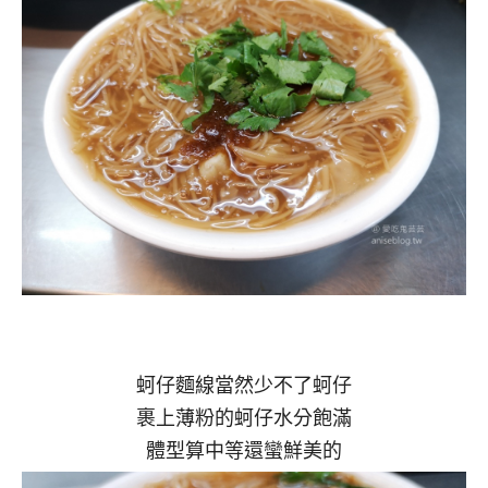
蚵仔麵線當然少不了蚵仔
裹上薄粉的蚵仔水分飽滿
體型算中等還蠻鮮美的