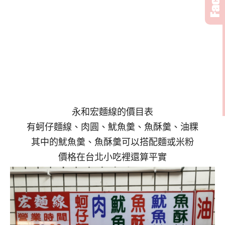
永和宏麵線的價目表
有蚵仔麵線、肉圓、魷魚羹、魚酥羹、油粿
其中的魷魚羹、魚酥羹可以搭配麵或米粉
價格在台北小吃裡還算平實