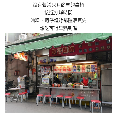
沒有裝潢只有簡單的桌椅
接近打烊時間
油粿、蚵仔麵線都陸續賣完
想吃可得早點到喔