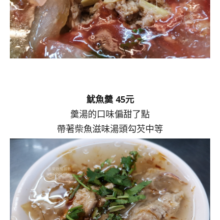
魷魚羹 45元
羹湯的口味偏甜了點
帶著柴魚滋味湯頭勾芡中等