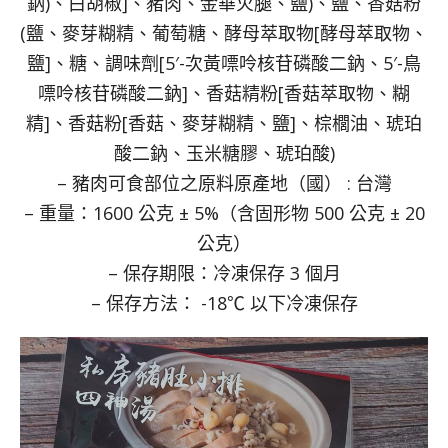
鈉)、白胡椒]、豬肉、金華火腿、鹽)、鹽、香菇粉
(鹽、麥芽糊精、葡萄糖、酵母萃取物[酵母萃取物、
鹽]、糖、調味劑[5′-次黃嘌呤核苷磷酸二鈉、5′-鳥
嘌呤核苷磷酸二鈉]、香菇精粉[香菇萃取物、糊
精]、香菇粉[香菇、麥芽糊精、鹽]、棕櫚油、琥珀
酸二鈉、玉米糖膠、琥珀酸)
– 豬肉可食部位之原料原產地（國） : 台灣
– 重量：1600 公克 ± 5%（含固形物 500 公克 ± 20
公克）
– 保存期限：冷凍保存 3 個月
– 保存方法： -18℃ 以下冷凍保存