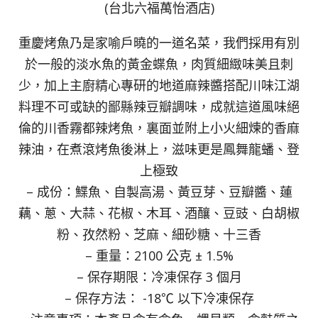
(台北六福萬怡酒店)
重慶烤魚乃是家喻戶曉的一道名菜，我們採用有別
於一般的淡水魚的黃金蝶魚，肉質細緻味美且刺
少，加上主廚精心專研的地道麻辣醬搭配川味江湖
料理不可或缺的鄙縣辣豆瓣調味，成就這道風味絕
倫的川香霧都辣烤魚，裏面並附上小火細煉的香麻
辣油，在煮滾烤魚後淋上，滋味更是鳳舞龍蟠、登
上極致
– 成份：鰈魚、自製高湯、黃豆芽、豆瓣醬、蓮
藕、蔥、大蒜、花椒、木耳、酒釀、豆豉、白胡椒
粉、孜然粉、芝麻、細砂糖、十三香
– 重量：2100 公克 ± 1.5%
– 保存期限：冷凍保存 3 個月
– 保存方法： -18℃ 以下冷凍保存