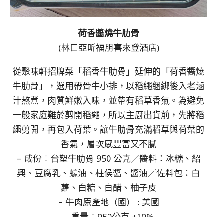
荷香醬燒牛肋骨
(林口亞昕福朋喜來登酒店)
從聚味軒招牌菜「稻香牛肋骨」延伸的「荷香醬燒
牛肋骨」，選用帶骨牛小排，以稻繩綑綁後入老滷
汁熬煮，肉質鮮嫩入味，並帶有稻草香氣。為避免
一般家庭難於剪開稻繩，所以主廚出貨前，先將稻
繩剪開，再包入荷葉。讓牛肋骨充滿稻草與荷葉的
香氣，層次感豐富又不膩
– 成份：台塑牛肋骨 950 公克／醬料：冰糖、紹
興、豆腐乳、蠔油、柱侯醬、醬油／佐料包：白
蘿、白糖、白醋、柚子皮
– 牛肉原產地（國） : 美國
– 重量：950公克 ±10%