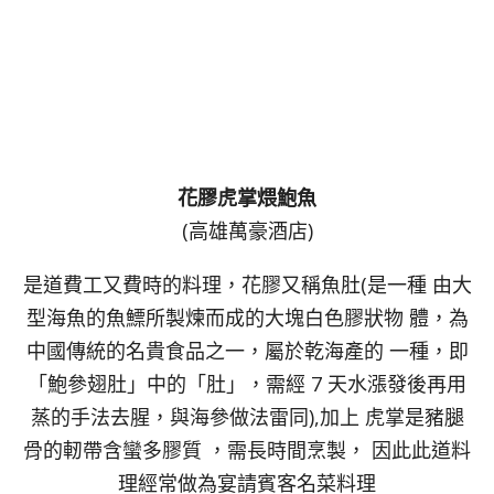
花膠虎掌煨鮑魚
(高雄萬豪酒店)
是道費工又費時的料理，花膠又稱魚肚(是一種 由大
型海魚的魚鰾所製煉而成的大塊白色膠狀物 體，為
中國傳統的名貴食品之一，屬於乾海產的 一種，即
「鮑參翅肚」中的「肚」，需經 7 天水漲發後再用
蒸的手法去腥，與海參做法雷同),加上 虎掌是豬腿
骨的軔帶含蠻多膠質 ，需長時間烹製， 因此此道料
理經常做為宴請賓客名菜料理