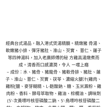
經典台式湯品，融入港式煲湯精髓。精燉豬 骨湯、
軟嫩豬小排、彈牙豬肚、淮山、芡實、 薏仁、蓮子
等四神湯料，加入老廣師傅的秘 方雞高湯燉煮而
成。清香而口感濃潤，令人 ㄧ嚐上癮
– 成份：水、豬骨、豬龍骨、豬軟骨排、豬肚、蓮
子、淮山、薏仁、芡實、茯苓、濃縮火腿汁(雞肉、
雞粉[鹽、麥芽糊精、L-麩酸鈉、糖、玉米澱粉、雞
肉粉、香料、酵母萃取物、雞油、棕櫚油、調味劑
(5′-次黃嘌呤核苷磷酸二鈉、5′-鳥嘌呤核苷磷酸二