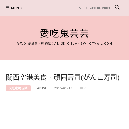
Skip
MENU
to
content
愛吃鬼芸芸
愛吃 X 愛旅遊。聯絡我：
ANISE_CHUANG@HOTMAIL.COM
關西空港美食．頑固壽司(がんこ寿司)
大阪吃喝玩樂
ANISE
2015-05-17
0