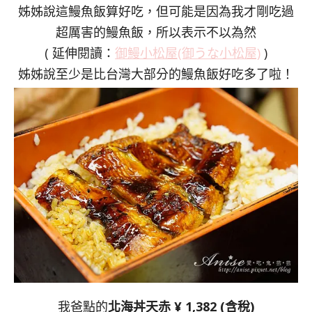
姊姊說這鰻魚飯算好吃，但可能是因為我才剛吃過
超厲害的鰻魚飯，所以表示不以為然
( 延伸閱讀：
御鰻小松屋(御うな小松屋)
)
姊姊說至少是比台灣大部分的鰻魚飯好吃多了啦！
我爸點的
北海丼天赤 ¥ 1,382 (含稅)