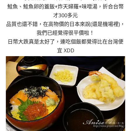
鮭魚、鮭魚卵的蓋飯+炸天婦羅+味噌湯，折合台幣
才300多元
品質也還不錯，在高物價的日本來說(還是機場裡)，
我們已經覺得很平價啦！
日幣大跌真是太好了，連吃個飯都覺得比在台灣便
宜 XDD