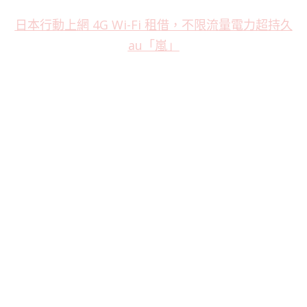
日本行動上網 4G Wi-Fi 租借，不限流量電力超持久
au「嵐」