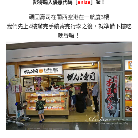
記得輸入優惠代碼［
anise
］喔！
頑固壽司在關西空港在一航廈3樓
我們先上4樓辦完手續寄完行李之後，就準備下樓吃
晚餐囉！