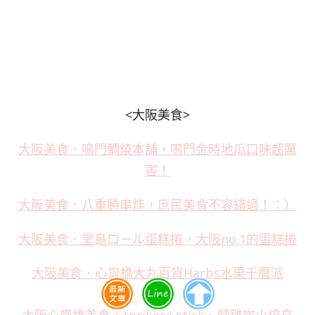
<大阪美食>
大阪美食．鳴門鯛燒本舖，鳴門金時地瓜口味超厲
害！
大阪美食．八重勝串炸，庶民美食不容錯過！：）
大阪美食．堂島ロール蛋糕捲，大阪no.1的蛋糕捲
大阪美食．心齋橋大丸百貨Harbs水果千層派