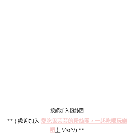
按讚加入粉絲團
** ( 歡迎加入
愛吃鬼芸芸的粉絲
團，一起吃喝玩樂
吧
！
\^o^/) **