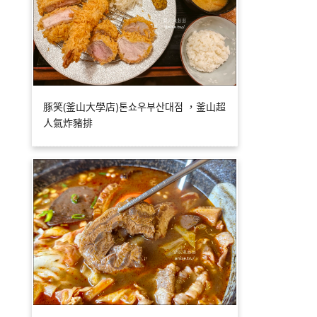
豚笑(釜山大學店)톤쇼우부산대점 ，釜山超
人氣炸豬排