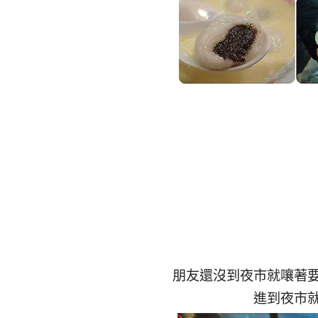
朋友還沒到夜市就嚷著
進到夜市