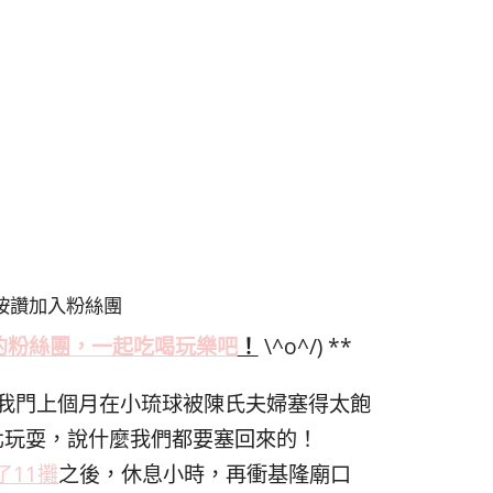
按讚加入粉絲團
的粉絲
團，一起吃喝玩樂吧
！
\^o^/) **
我門上個月在小琉球被陳氏夫婦塞得太飽
北玩耍，說什麼我們都要塞回來的！
了11攤
之後，休息小時，再衝基隆廟口