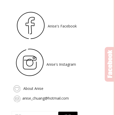
Anise's Facebook
Anise's Instagram
About Anise
anise_chuang@hotmail.com
搜