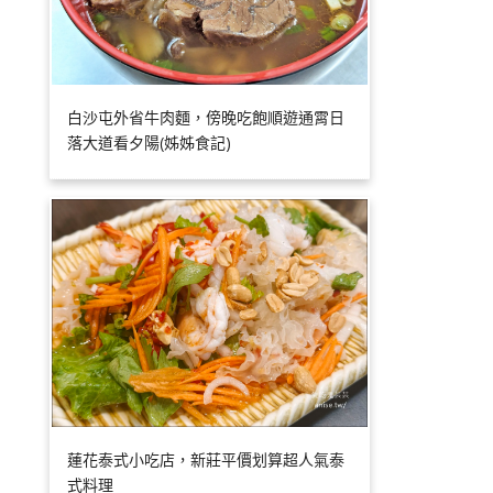
白沙屯外省牛肉麵，傍晚吃飽順遊通霄日
落大道看夕陽(姊姊食記)
蓮花泰式小吃店，新莊平價划算超人氣泰
式料理