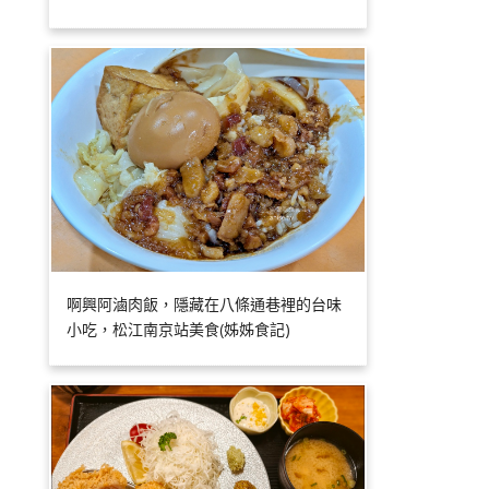
啊興阿滷肉飯，隱藏在八條通巷裡的台味
小吃，松江南京站美食(姊姊食記)