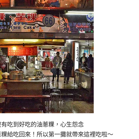
沒有吃到好吃的油蔥粿，心生怨念
蔥粿給吃回來！所以第一攤就帶來這裡吃啦～