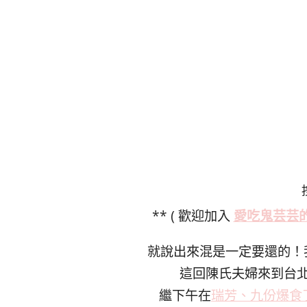
** ( 歡迎加入
愛吃鬼芸芸
就說出來混是一定要還的！
這回陳氏夫婦來到台
繼下午在
瑞芳、九份爆食