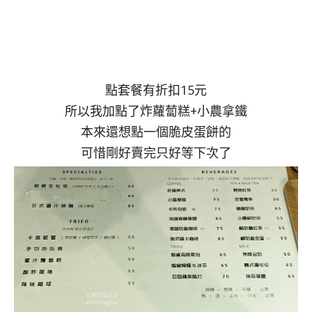
點套餐有折扣15元
所以我加點了炸蘿蔔糕+小農拿鐵
本來還想點一個脆皮蛋餅的
可惜剛好賣完只好等下次了