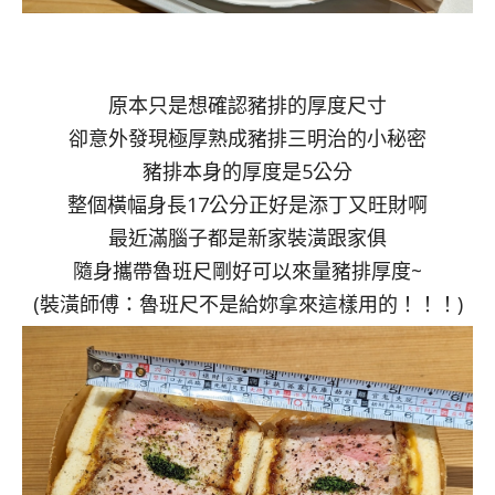
原本只是想確認豬排的厚度尺寸
卻意外發現極厚熟成豬排三明治的小秘密
豬排本身的厚度是5公分
整個橫幅身長17公分正好是添丁又旺財啊
最近滿腦子都是新家裝潢跟家俱
隨身攜帶魯班尺剛好可以來量豬排厚度~
(裝潢師傅：魯班尺不是給妳拿來這樣用的！！！)