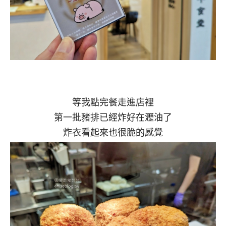
等我點完餐走進店裡
第一批豬排已經炸好在瀝油了
炸衣看起來也很脆的感覺