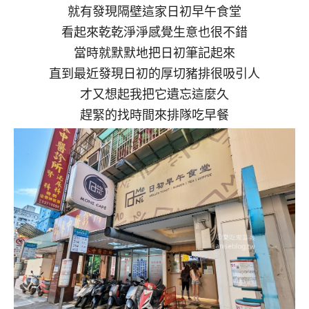
就有發現隔壁這家日初早午食堂
看起來乾乾淨淨感覺生意也很不錯
當時就默默地把日初筆記起來
直到最近發現日初的厚切豬排很吸引人
才又想起我把它遺忘這麼久
趕緊的找時間來排隊吃早餐