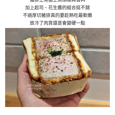
加上起司、花生醬的組合挺不錯
不過厚切豬排真的要趁熱吃最軟嫩
放冷了肉質還是會變硬一點