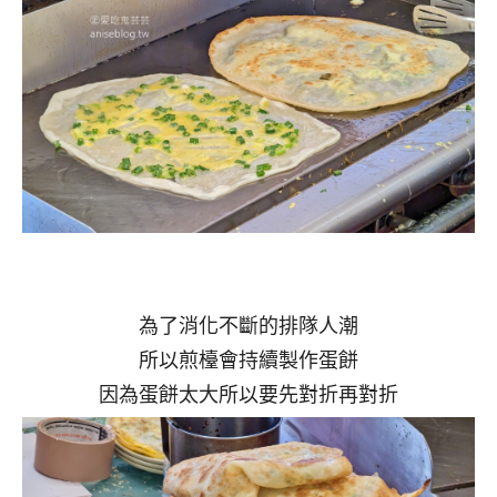
為了消化不斷的排隊人潮
所以煎檯會持續製作蛋餅
因為蛋餅太大所以要先對折再對折