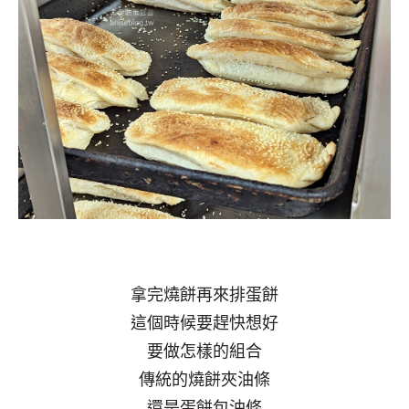
拿完燒餅再來排蛋餅
這個時候要趕快想好
要做怎樣的組合
傳統的燒餅夾油條
還是蛋餅包油條