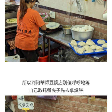
所以到阿華師豆漿店別傻呼呼地等
自己取托盤夾子先去拿燒餅