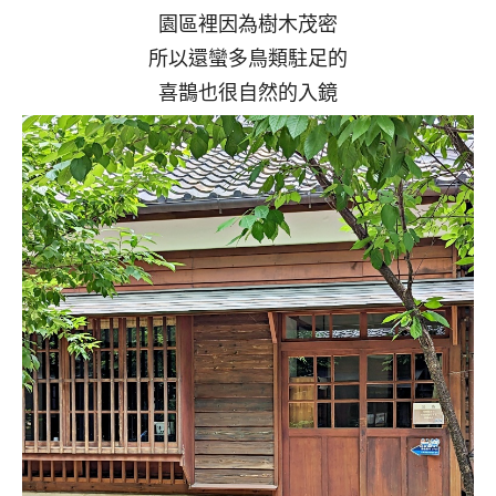
園區裡因為樹木茂密
所以還蠻多鳥類駐足的
喜鵲也很自然的入鏡