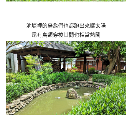
池塘裡的烏龜們也都跑出來曬太陽
還有鳥類穿梭其間也相當熱鬧