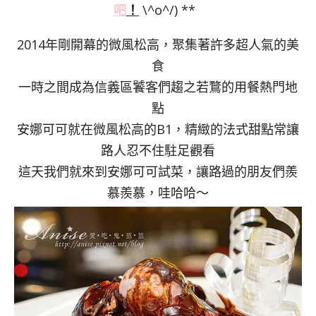
吧
！
\^o^/) **
2014年剛開幕的微風松高，聚集著許多超人氣的美
食
一時之間成為信義區饕客們趨之若鶩的用餐熱門地
點
安娜可可就在微風松高的B1，精緻的法式甜點常讓
路人忍不住駐足觀看
這天我們就來到安娜可可試菜，讓路過的朋友們羨
慕羨慕，哇哈哈～