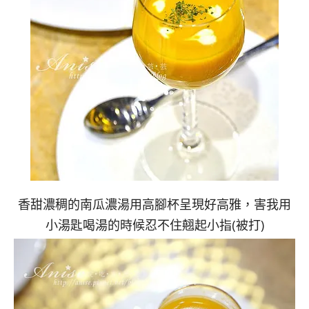
香甜濃稠的南瓜濃湯用高腳杯呈現好高雅，害我用
小湯匙喝湯的時候忍不住翹起小指(被打)