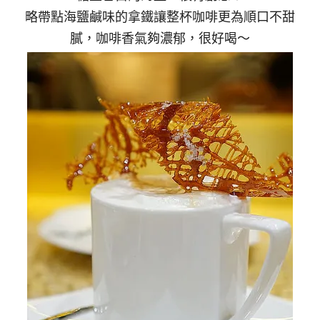
略帶點海鹽鹹味的拿鐵讓整杯咖啡更為順口不甜
膩，咖啡香氣夠濃郁，很好喝～