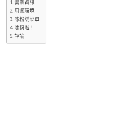
營業資訊
用餐環境
嗦粉舖菜單
嗦粉啦！
評論