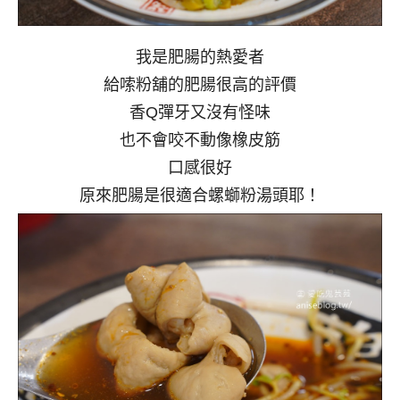
我是肥腸的熱愛者
給嗦粉舖的肥腸很高的評價
香Q彈牙又沒有怪味
也不會咬不動像橡皮筋
口感很好
原來肥腸是很適合螺螄粉湯頭耶！