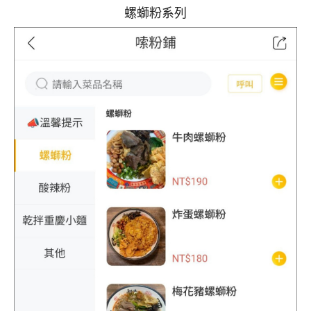
螺螄粉系列