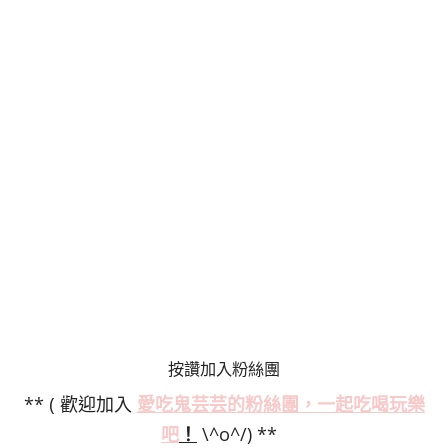
按讚加入粉絲團
** ( 歡迎加入
愛吃鬼芸芸的粉絲
團，一起吃喝玩樂
吧
！
\^o^/) **