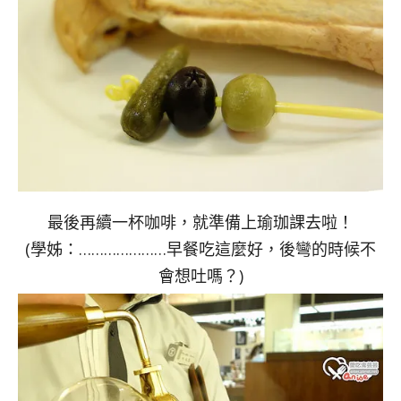
最後再續一杯咖啡，就準備上瑜珈課去啦！
(學姊：…………………早餐吃這麼好，後彎的時候不
會想吐嗎？)