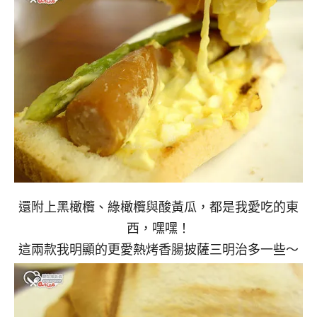
還附上黑橄欖、綠橄欖與酸黃瓜，都是我愛吃的東
西，嘿嘿！
這兩款我明顯的更愛熱烤香腸披薩三明治多一些～