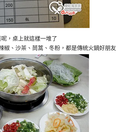
菜呢，桌上就這樣一堆了
辣椒、沙茶、茼蒿、冬粉，都是傳統火鍋好朋友