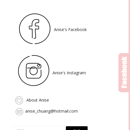
Anise's Facebook
Anise's Instagram
About Anise
anise_chuang@hotmail.com
搜