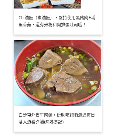
Chi油飯（喫油飯），堅持使用黑豬肉+埔
里香菇，還有米粉和肉排蛋吐司哦！
白沙屯外省牛肉麵，傍晚吃飽順遊通霄日
落大道看夕陽(姊姊食記)