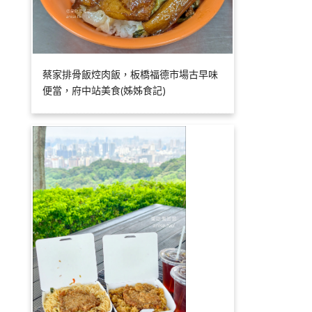
蔡家排骨飯焢肉飯，板橋福德市場古早味
便當，府中站美食(姊姊食記)