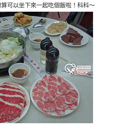
總算可以坐下來一起吃個飯啦！科科～