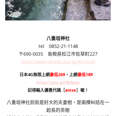
八重垣神社
tel 0852-21-1148
〒690-0035 島根県松江市佐草町227
http://www.shinbutsu.jp/45.html
日本4G無限上網
最低269
、上網
最低189
http://goo.gl/lB6ppo
記得輸入優惠代碼［
anise
］喔！
八重垣神社前就是好大的夫妻樹，是兩棵糾結在一
起長的茶樹