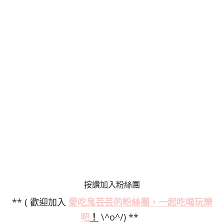
按讚加入粉絲團
** ( 歡迎加入
愛吃鬼芸芸的粉絲
團，一起吃喝玩樂
吧
！
\^o^/) **