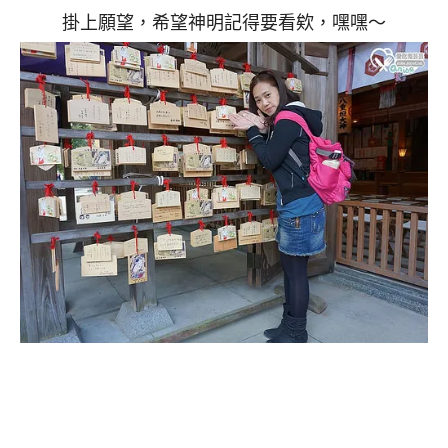
掛上願望，希望神明記得要看欸，嘿嘿～