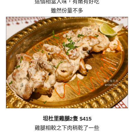
這個相當入味，有嫩有好吃
雖然份量不多
坦杜里雞腿2隻 $415
雞腿相較之下肉稍乾了一些