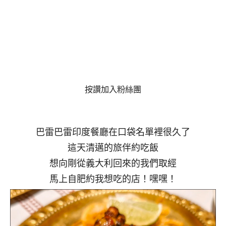
按讚加入粉絲團
巴雷巴雷印度餐廳在口袋名單裡很久了
這天清邁的旅伴約吃飯
想向剛從義大利回來的我們取經
馬上自肥約我想吃的店！嘿嘿！