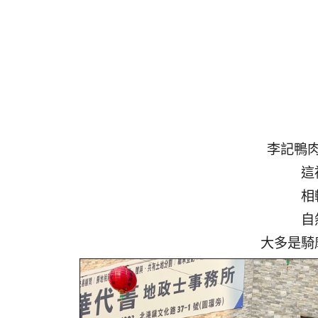
李記鴨
這
相
自
大多是騎