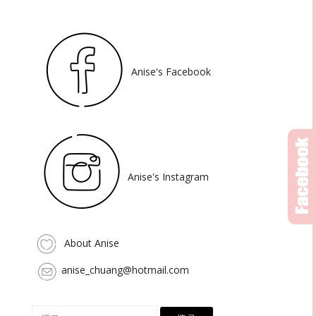
Anise's Facebook
Anise's Instagram
About Anise
anise_chuang@hotmail.com
搜