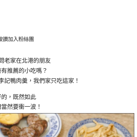
按讚加入粉絲團
問老家在北港的朋友
港有推薦的小吃嗎？
李記鴨肉羹，我們家只吃這家！
好的，既然如此
們當然要衝一波！