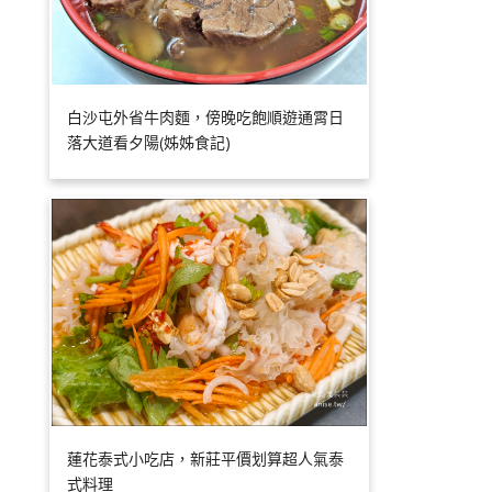
白沙屯外省牛肉麵，傍晚吃飽順遊通霄日
落大道看夕陽(姊姊食記)
蓮花泰式小吃店，新莊平價划算超人氣泰
式料理