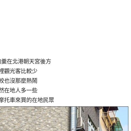
肉羹在北港朝天宮後方
裡觀光客比較少
較也沒那麼熱鬧
然在地人多一些
摩托車來買的在地民眾