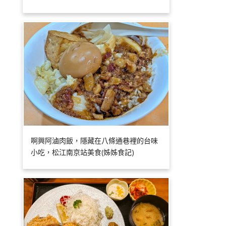
啊興阿滷肉飯，隱藏在八條通巷裡的台味
小吃，松江南京站美食(姊姊食記)