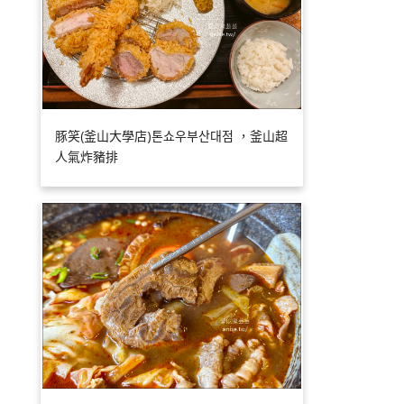
豚笑(釜山大學店)톤쇼우부산대점 ，釜山超
人氣炸豬排