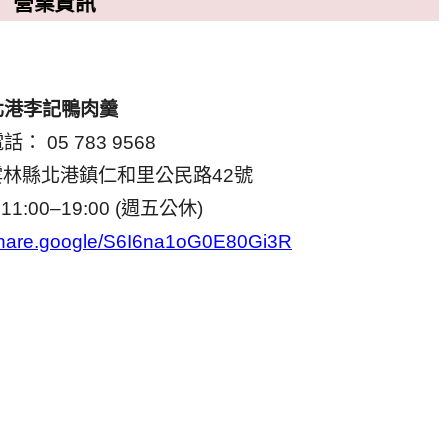
營業資訊
北港李記鴨肉羹
： 05 783 9568
1雲林縣北港鎮仁和里公民路42號
1:00–19:00 (週五公休)
/share.google/S6I6na1oG0E80Gi3R