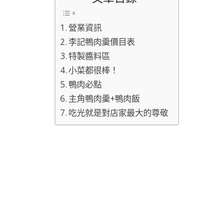
營業資訊
李記鴨肉羹價目表
特製醬料區
小菜都很棒！
鴨肉必點
主角鴨肉羹+鴨肉飯
吃光就是對店家最大的尊敬