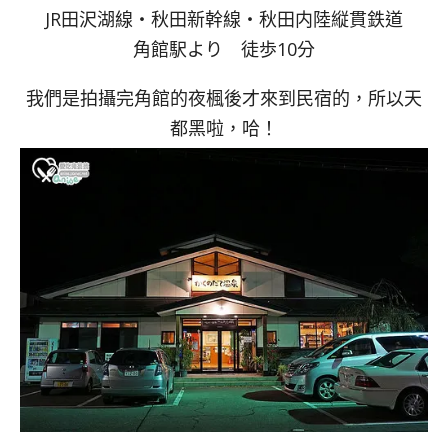
JR田沢湖線・秋田新幹線・秋田内陸縦貫鉄道
角館駅より 徒歩10分
我們是拍攝完角館的夜楓後才來到民宿的，所以天
都黑啦，哈！