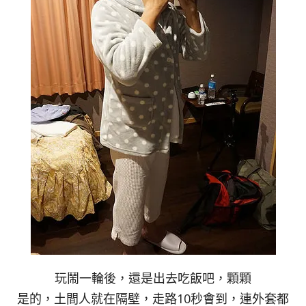
玩鬧一輪後，還是出去吃飯吧，顆顆
是的，土間人就在隔壁，走路10秒會到，連外套都