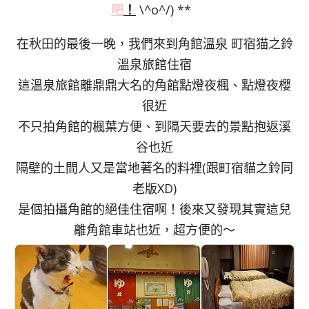
吧
！
\^o^/) **
在秋田的最後一晚，我們來到角館溫泉 町宿猫之鈴
溫泉旅館住宿
這溫泉旅館離鼎鼎大名的角館點燈夜楓、點燈夜櫻
很近
不只拍角館的楓葉方便、到隔天要去的景點抱返溪
谷也近
隔壁的土間人又是當地著名的料裡(跟町宿貓之鈴同
老版XD)
是個拍攝角館的絕佳住宿啊！後來又發現其實這兒
離角館車站也近，超方便的～