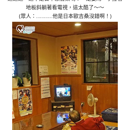
地板斜躺著看電視，這太酷了～～
(眾人：…………他是日本歐吉桑沒錯啊！)