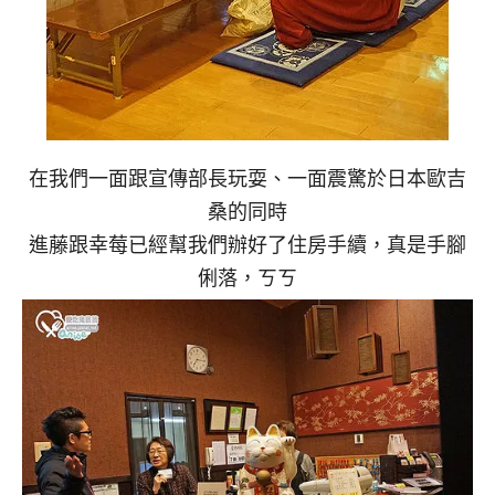
在我們一面跟宣傳部長玩耍、一面震驚於日本歐吉
桑的同時
進藤跟幸莓已經幫我們辦好了住房手續，真是手腳
俐落，ㄎㄎ