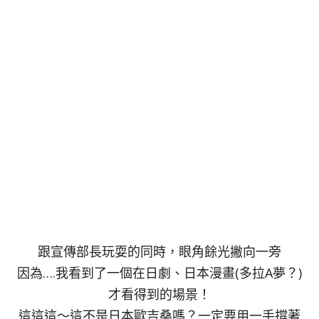
跟宣傳部長玩耍的同時，眼角餘光撇向一旁
因為….我看到了一個在日劇、日本漫畫(多拉A夢？)
才看得到的場景！
這這這～這不是日本歐吉桑嗎？一定要用一手撐著