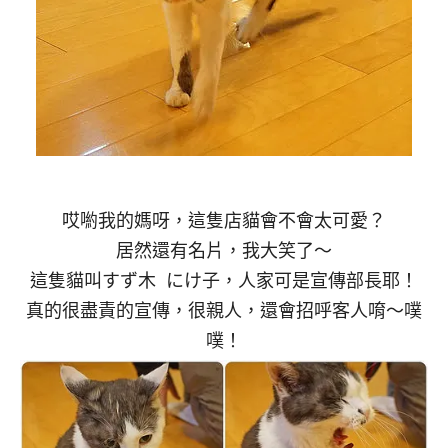
哎喲我的媽呀，這隻店貓會不會太可愛？
居然還有名片，我大笑了～
這隻貓叫すず木 にけ子，人家可是宣傳部長耶！
真的很盡責的宣傳，很親人，還會招呼客人唷～噗
噗！