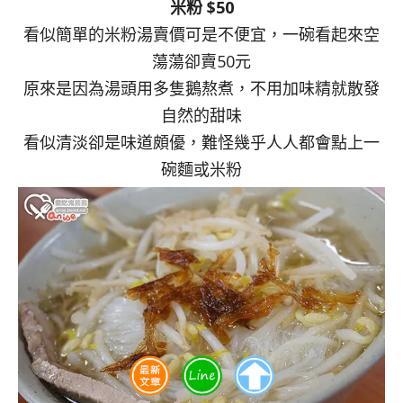
米粉 $50
看似簡單的米粉湯賣價可是不便宜，一碗看起來空
蕩蕩卻賣50元
原來是因為湯頭用多隻鵝熬煮，不用加味精就散發
自然的甜味
看似清淡卻是味道頗優，難怪幾乎人人都會點上一
碗麵或米粉