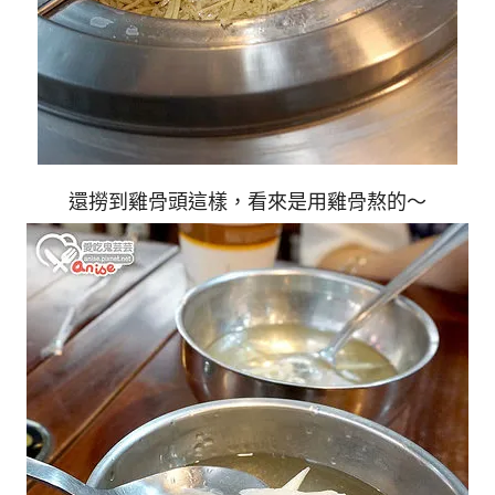
還撈到雞骨頭這樣，看來是用雞骨熬的～