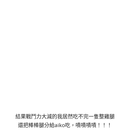
結果戰鬥力大減的我居然吃不完一隻整雞腿
還把棒棒腿分給aiko吃，嘖嘖嘖嘖！！！