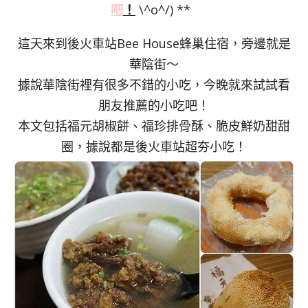
吧
！
\^o^/) **
這天來到後火車站Bee House蜂巢住宿，旁邊就是
華陰街～
據說華陰街裡有很多不錯的小吃，今晚就來試試看
朋友推薦的小吃吧！
本文包括福元胡椒餅、福珍排骨酥、脆皮鮮奶甜甜
圈，據說都是後火車站超夯小吃！