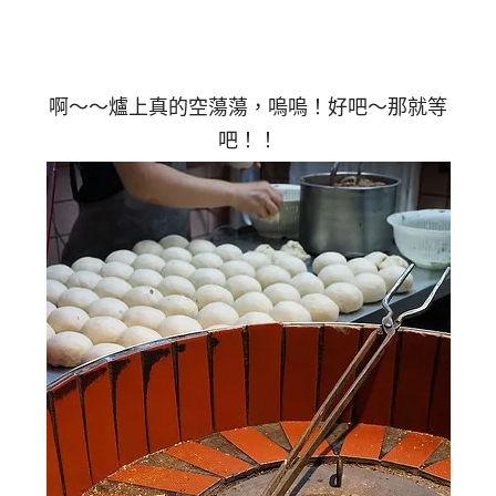
啊～～爐上真的空蕩蕩，嗚嗚！好吧～那就等
吧！！