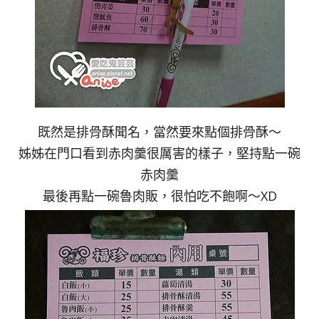
既然是排骨酥聞名，當然要來點個排骨酥～
姊姊在門口看到赤肉羹很厲害的樣子，堅持點一碗
赤肉羹
最後再點一碗魯肉販，很怕吃不飽啊～XD