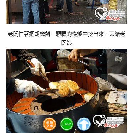
老闆忙著把胡椒餅一顆顆的從爐中挖出來、丟給老
闆娘