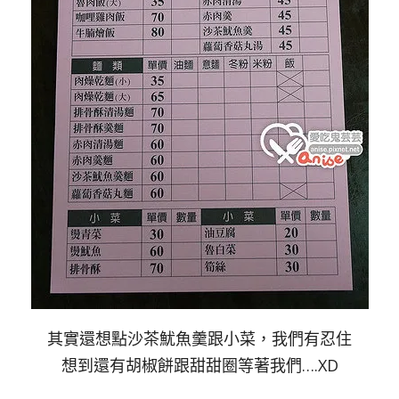
其實還想點沙茶魷魚羹跟小菜，我們有忍住
想到還有胡椒餅跟甜甜圈等著我們….XD