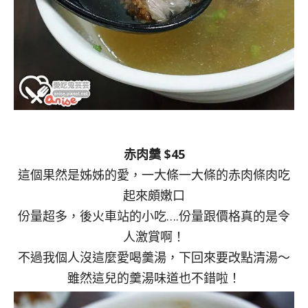
赤肉羹 $45
這個果然是姊姊的愛，一大條一大條的赤肉條肉吃
起來頗嫩口
份量超多，後火車站的小吃….份量跟價格真的是令
人激賞啊！
不過我個人沒這麼愛喝羹湯，下回來要改點清湯～
雖然這兒的羹湯味道也不錯啦！