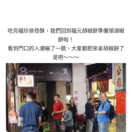
吃完福珍排骨酥，我們回到福元胡椒餅準備領湖椒
餅啦！
看到門口的人潮嚇了一跳，大家都肥來拿胡椒餅了
是吧～～～