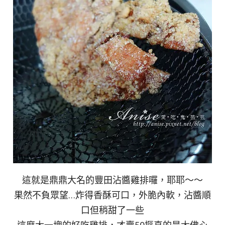
這就是鼎鼎大名的豐田沾醬雞排囉，耶耶～～
果然不負眾望…炸得香酥可口，外脆內軟，沾醬順
口但稍甜了一些