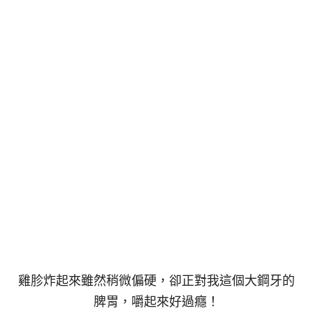
雞胗炸起來雖然稍微偏硬，卻正對我這個大鋼牙的
脾胃，嚼起來好過癮！