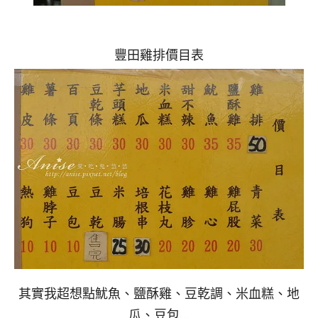
豐田雞排價目表
其實我超想點魷魚、鹽酥雞、豆乾調、米血糕、地
瓜、豆包…