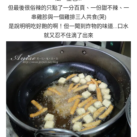
但最後很俗辣的只點了一分百頁、一份甜不辣、一
串雞胗與一個雞排三人共食(哭)
是說明明吃好飽的啊！但一聞到炸物的味道…口水
就又忍不住滴了出來