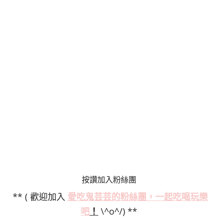
按讚加入粉絲團
** ( 歡迎加入
愛吃鬼芸芸的粉絲
團，一起吃喝玩樂
吧
！
\^o^/) **