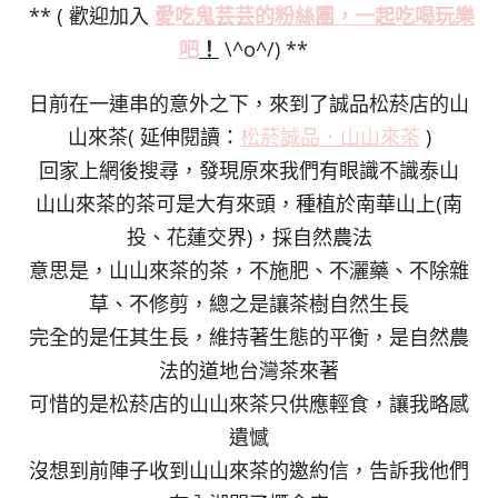
** ( 歡迎加入
愛吃鬼芸芸的粉絲
團，一起吃喝玩樂
吧
！
\^o^/) **
日前在一連串的意外之下，來到了誠品松菸店的山
山來茶( 延伸閱讀：
松菸誠品．山山來茶
)
回家上網後搜尋，發現原來我們有眼識不識泰山
山山來茶的茶可是大有來頭，種植於南華山上(南
投、花蓮交界)，採自然農法
意思是，山山來茶的茶，不施肥、不灑藥、不除雜
草、不修剪，總之是讓茶樹自然生長
完全的是任其生長，維持著生態的平衡，是自然農
法的道地台灣茶來著
可惜的是松菸店的山山來茶只供應輕食，讓我略感
遺憾
沒想到前陣子收到山山來茶的邀約信，告訴我他們