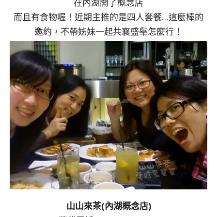
在內湖開了概念店
而且有食物喔！近期主推的是四人套餐…這麼棒的
邀約，不帶姊妹一起共襄盛舉怎麼行！
山山來茶(內湖概念店)