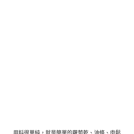
用料很單純，就是簡單的蘿蔔乾、油條、肉鬆