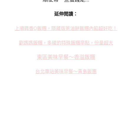
延伸閱讀：
上順興香Q飯糰，隱藏版蔥油餅飯糰內餡超好吃！
劉媽媽飯糰，多樣的特殊飯糰早點，份量超大
東區美味早餐～香溢飯糰
台北車站美味早餐～青島飯團