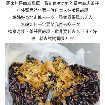
閒來無是四處亂逛，看到這家奇妙的員林商店茶莊
店外頭居然坐著一個日本人在啃黑飯糰
姊姊好奇地走進去一吃，整個覺得驚為天人
無論如何一定要帶我再去吃一次！
這麼奇怪，茶莊賣飯糰，還非要我去吃不可？好
吧！就去試試看囉！ ^^