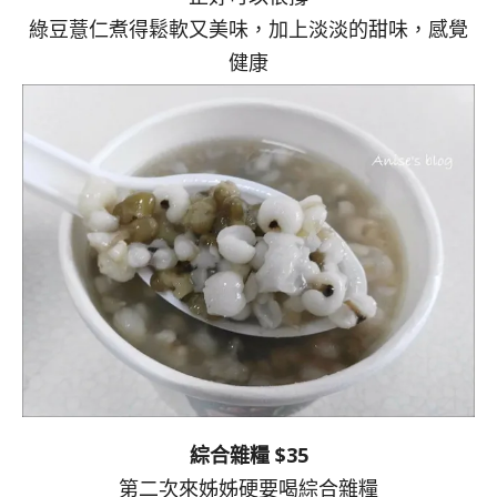
綠豆薏仁煮得鬆軟又美味，加上淡淡的甜味，感覺
健康
綜合雜糧 $35
第二次來姊姊硬要喝綜合雜糧