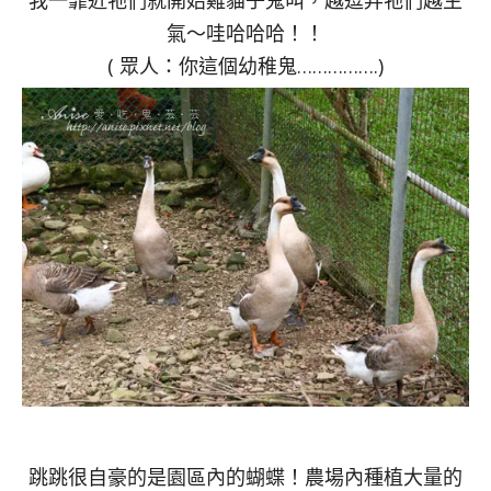
我一靠近牠們就開始雞貓子鬼叫，越逗弄牠們越生
氣～哇哈哈哈！！
( 眾人：你這個幼稚鬼…………….)
跳跳很自豪的是園區內的蝴蝶！農場內種植大量的