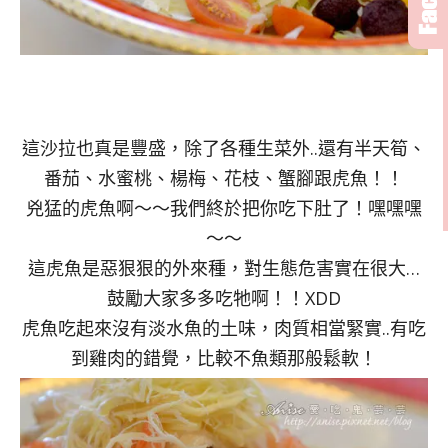
這沙拉也真是豐盛，除了各種生菜外..還有半天筍、
番茄、水蜜桃、楊梅、花枝、蟹腳跟虎魚！！
兇猛的虎魚啊～～我們終於把你吃下肚了！嘿嘿嘿
～～
這虎魚是惡狠狠的外來種，對生態危害實在很大…
鼓勵大家多多吃牠啊！！XDD
虎魚吃起來沒有淡水魚的土味，肉質相當緊實..有吃
到雞肉的錯覺，比較不魚類那般鬆軟！