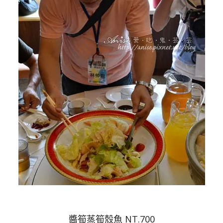
醬筍蒸筍殼魚 NT.700