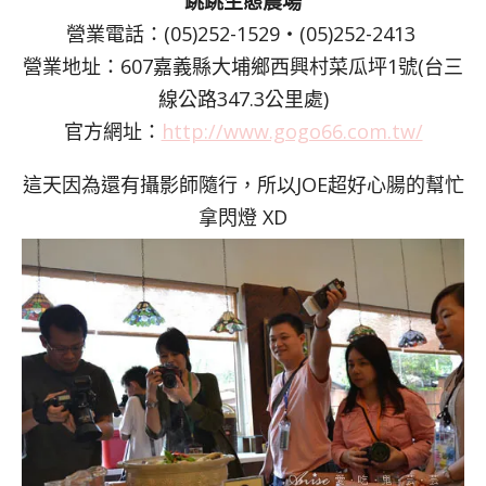
跳跳生態農場
營業電話：(05)252-1529‧(05)252-2413
營業地址：607嘉義縣大埔鄉西興村菜瓜坪1號(台三
線公路347.3公里處)
官方網址：
http://www.gogo66.com.tw/
這天因為還有攝影師隨行，所以JOE超好心腸的幫忙
拿閃燈 XD