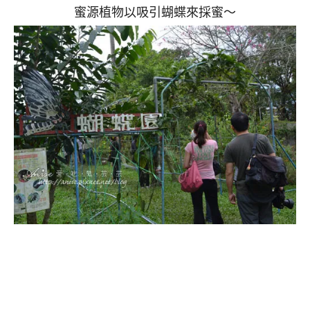
蜜源植物以吸引蝴蝶來採蜜～