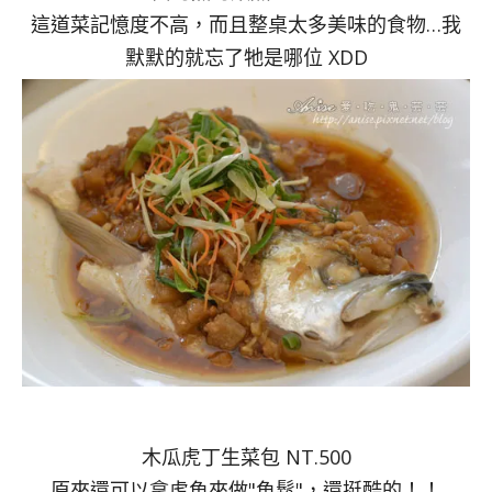
這道菜記憶度不高，而且整桌太多美味的食物…我
默默的就忘了牠是哪位 XDD
木瓜虎丁生菜包 NT.500
原來還可以拿虎魚來做"魚鬆"，還挺酷的！！