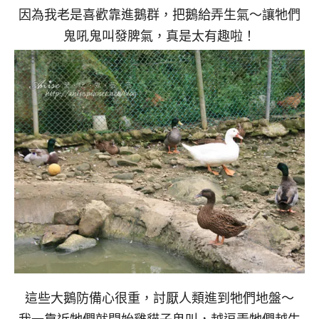
因為我老是喜歡靠進鵝群，把鵝給弄生氣～讓牠們
鬼吼鬼叫發脾氣，真是太有趣啦！
這些大鵝防備心很重，討厭人類進到牠們地盤～