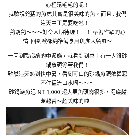
心裡還毛毛的呢！
就聽說兇猛的魚虎其實是很美味的魚，而且…我們
這天中正是要吃牠！！
齁齁齁～～～好令人期待喔！！！ 帶著雀躍的心
情..回到歐都納準備享用魚虎大餐囉～
一回到歐都納的中餐廳，就看到到桌上有一大鍋砂
鍋魚頭等著我們！
雖然這天熱到快中暑，看到可口的砂鍋魚頭依舊忍
不住猛流口水啊～～～
砂鍋鰱魚湯 NT.1,000 超大顆魚頭肉很多，湯底越
煮越香～超美味的啦！