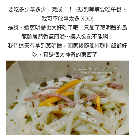
要吃多少拿多少，完成！！ (想到等等要吃午餐，
我可不敢拿太多 XDD)
是說，這蔥明醬也太好吃了吧！只加了蔥明醬的烏
龍麵居然香氣四溢～讓人欲罷不能啊！
我們這天有拿到蔥明醬，回家後隨便拌麵拌飯都好
吃，真是個太神奇的東西了！