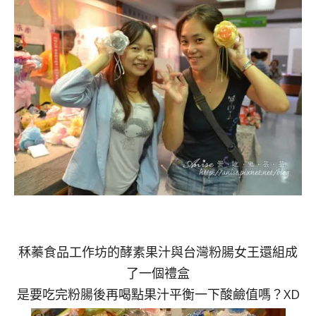
秝蓁食品工作坊的酵素果汁與台灣粉腸女王還組成
了一個禮盒
是要吃完粉腸後再喝點果汁平衡一下酸鹼值嗎？XD