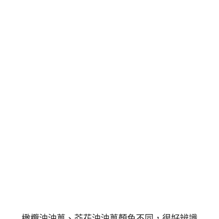
橄欖油油蔥、芥花油油蔥顏色不同，很好辨識