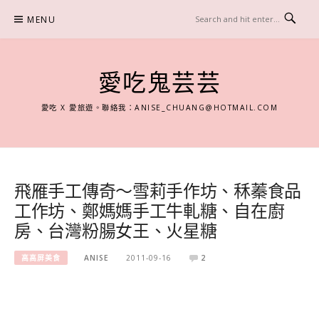
Skip
MENU
to
content
愛吃鬼芸芸
愛吃 X 愛旅遊。聯絡我：
ANISE_CHUANG@HOTMAIL.COM
飛雁手工傳奇～雪莉手作坊、秝蓁食品
工作坊、鄭媽媽手工牛軋糖、自在廚
房、台灣粉腸女王、火星糖
高高屏美食
ANISE
2011-09-16
2