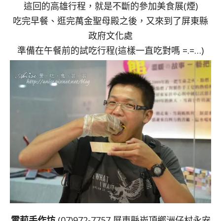
這回的高雄行程，就是不斷的參加美食展(煙)
吃完早餐、逛完萬金聖母殿之後，又來到了屏東縣
政府文化處
準備在午餐前的試吃行程(這樣一直吃對嗎 =.=…)
雪莉手作坊
(07)972-7757 屏東縣崁頂鄉洲仔村永安