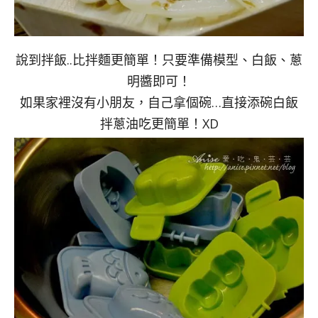
說到拌飯..比拌麵更簡單！只要準備模型、白飯、蔥
明醬即可！
如果家裡沒有小朋友，自己拿個碗…直接添碗白飯
拌蔥油吃更簡單！XD