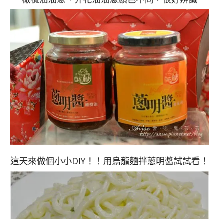
這天來做個小小DIY！！用烏龍麵拌蔥明醬試試看！