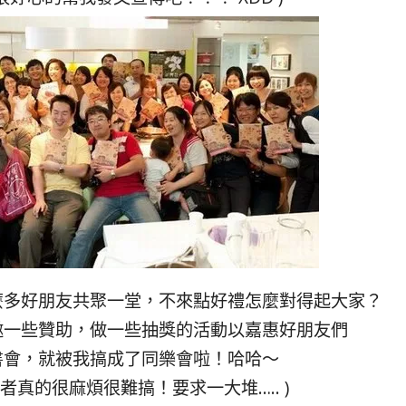
麼多好朋友共聚一堂，不來點好禮怎麼對得起大家？
邀一些贊助，做一些抽獎的活動以嘉惠好朋友們
書會，就被我搞成了同樂會啦！哈哈～
作者真的很麻煩很難搞！要求一大堆….. )