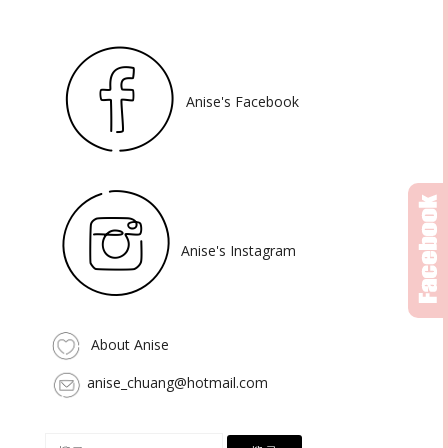
Anise's Facebook
Anise's Instagram
About Anise
anise_chuang@hotmail.com
搜