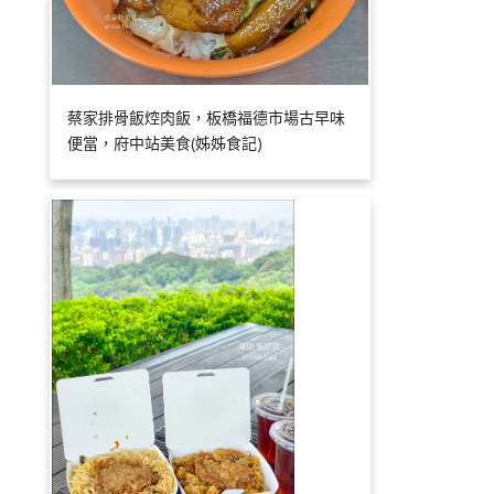
蔡家排骨飯焢肉飯，板橋福德市場古早味
便當，府中站美食(姊姊食記)