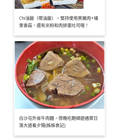
Chi油飯（喫油飯），堅持使用黑豬肉+埔
里香菇，還有米粉和肉排蛋吐司哦！
白沙屯外省牛肉麵，傍晚吃飽順遊通霄日
落大道看夕陽(姊姊食記)