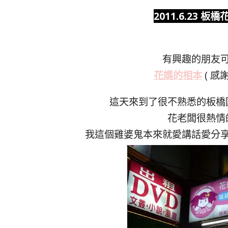
2011.6.23
有興趣的朋友
花媽的相本
( 感
這天來到了很不熟悉的板橋
花老闆很熱情
我這個雞婆鬼本來就愛講話愛分