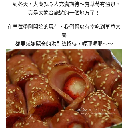
一到冬天，大湖就令人充滿期待～有草莓有溫泉，
真是太適合旅遊的一個地方了！
在草莓季剛開始的現在，我們得以有幸吃到草苺大
餐
都要感謝麗舍的洪副總招待，喔耶喔耶～～