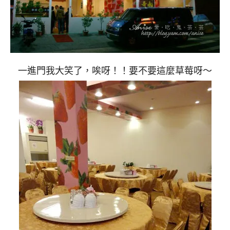
一進門我大笑了，唉呀！！要不要這麼草莓呀～