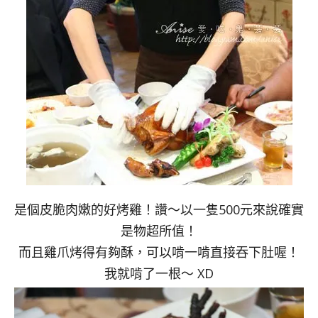
是個皮脆肉嫩的好烤雞！讚～以一隻500元來說確實
是物超所值！
而且雞爪烤得有夠酥，可以啃一啃直接吞下肚喔！
我就啃了一根～ XD