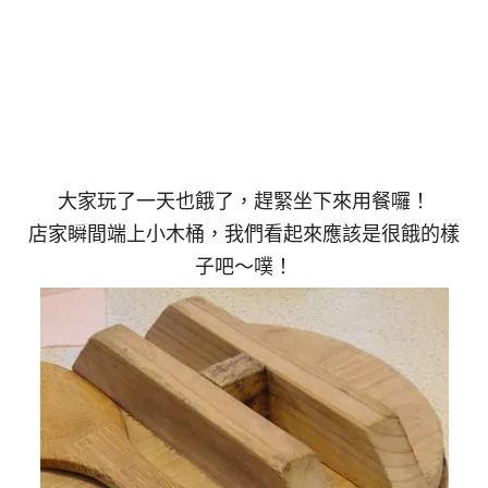
大家玩了一天也餓了，趕緊坐下來用餐囉！
店家瞬間端上小木桶，我們看起來應該是很餓的樣
子吧～噗！