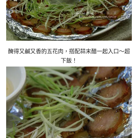
醃得又鹹又香的五花肉，搭配蒜末醋一起入口～超
下飯！