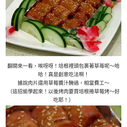
翻開來一看，唉呀呀！培根裡頭包裹著草苺呢～哈
哈！真是創意吃法啊！
據說肉片還用草莓醬汁醃過，相當費工～
（這招偷學起來！以後烤肉要買培根捲草莓烤～好
吃耶！）