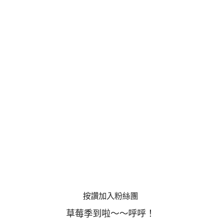
按讚加入粉絲團
草莓季到啦～～呼呼！