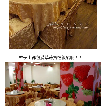
柱子上都包滿草苺實在很酷啊！！！