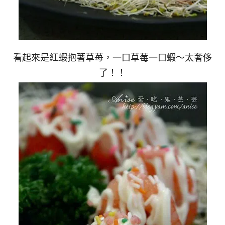
看起來是紅蝦抱著草苺，一口草莓一口蝦～太奢侈
了！！