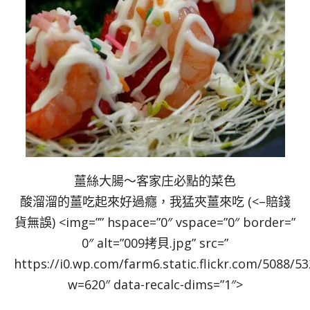
薑絲大腸～客家庄必點的菜色
酸溜溜的薑吃起來好過癮，我猛夾薑來吃 (<–賠錢
貨無誤) <img=”” hspace=”0″ vspace=”0″ border=”
0″ alt=”009拷貝.jpg” src=”
https://i0.wp.com/farm6.static.flickr.com/5088/
w=620″ data-recalc-dims=”1″>