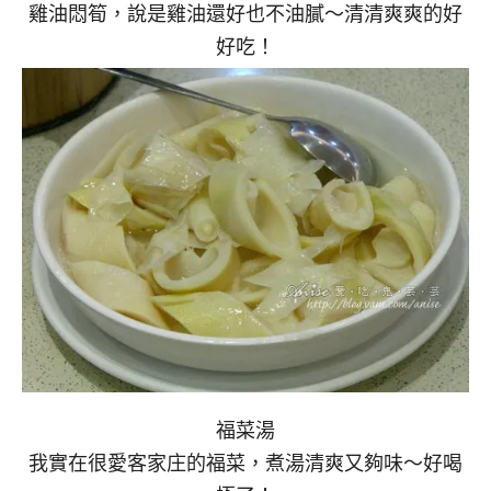
雞油悶筍，說是雞油還好也不油膩～清清爽爽的好
好吃！
福菜湯
我實在很愛客家庄的福菜，煮湯清爽又夠味～好喝