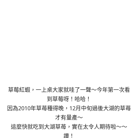
草莓紅蝦，一上桌大家就哇了一聲～今年第一次看
到草莓呀！哈哈！
因為2010年草苺種得晚，12月中旬過後大湖的草苺
才有量產～
這麼快就吃到大湖草苺，實在太令人期待啦～～
讚！