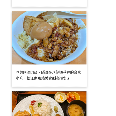
啊興阿滷肉飯，隱藏在八條通巷裡的台味
小吃，松江南京站美食(姊姊食記)