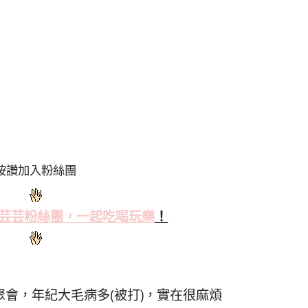
按讚加入粉絲團
芸芸粉絲
團，一起吃喝玩樂
！
會，年紀大毛病多(被打)，實在很麻煩