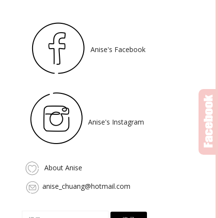
Anise's Facebook
Anise's Instagram
About Anise
anise_chuang@hotmail.com
搜