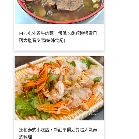
白沙屯外省牛肉麵，傍晚吃飽順遊通霄日
落大道看夕陽(姊姊食記)
蓮花泰式小吃店，新莊平價划算超人氣泰
式料理