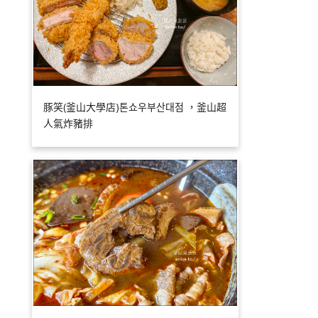
豚笑(釜山大學店)톤쇼우부산대점 ，釜山超
人氣炸豬排