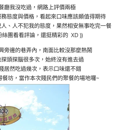
餐廳我沒吃過，網路上評價兩極
服務態度與價格，看起來口味應該頗值得期待
犯人、人不犯我的態度，果然相安無事吃完一餐
粉絲團看看評論，還挺精彩的 XD ))
興旁邊的巷弄內，南面比較沒那麼熱鬧
也探頭探腦很多次，始終沒有進去過
賤居然吃過幾次，表示口味還不錯
得餐坊，當作本次賤民們的聚餐的場地囉~